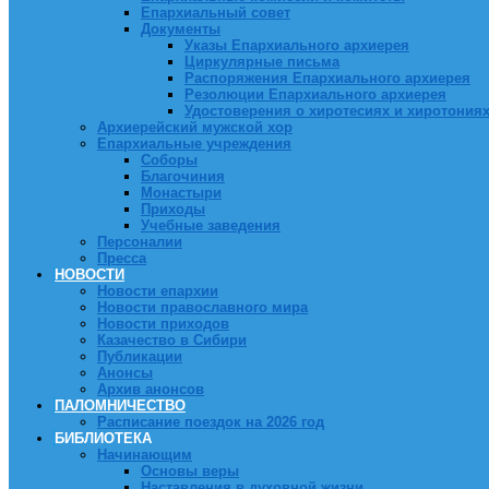
Епархиальный совет
Документы
Указы Епархиального архиерея
Циркулярные письма
Распоряжения Епархиального архиерея
Резолюции Епархиального архиерея
Удостоверения о хиротесиях и хиротония
Архиерейский мужской хор
Епархиальные учреждения
Соборы
Благочиния
Монастыри
Приходы
Учебные заведения
Персоналии
Пресса
НОВОСТИ
Новости епархии
Новости православного мира
Новости приходов
Казачество в Сибири
Публикации
Анонсы
Архив анонсов
ПАЛОМНИЧЕСТВО
Расписание поездок на 2026 год
БИБЛИОТЕКА
Начинающим
Основы веры
Наставления в духовной жизни