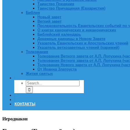
Таинство Покаяния
Таинство Причащения (Евхаристия)
Библия
Новый завет
Ветхий завет
Последовательность Евангельских событий по 
О книгах канонических и неканонических
Библейский календарь
Денежные единицы в Новом Завете
Указатель Евангельских и Апостольских чтений
Указатель ветхозаветных чтений (паримий)
Толкования
Толкование Ветхого завета от А.П. Лопухина (част
Толкование Ветхого завета от А.П. Лопухина (част
Толкование Нового завета от А.П. Лопухина (часть
От Иоанна Златоуста
Жития святых
КОНТАКТЫ
Иеродиакон