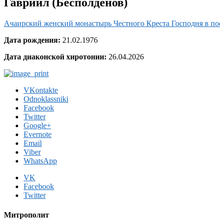
Гавриил (Бесполдёнов)
Ачаирский женский монастырь Честного Креста Господня в п
Дата рождения:
21.02.1976
Дата диаконской хиротонии:
26.04.2026
VKontakte
Odnoklassniki
Facebook
Twitter
Google+
Evernote
Email
Viber
WhatsApp
VK
Facebook
Twitter
Митрополит