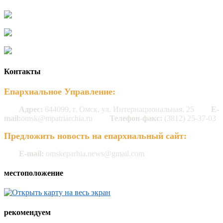
Контакты
Епархиальное Управление:
Адрес:
644099, г. Омск, ул. Интернациональная, 25
E-
mail:
omsk@mpatriarchia.ru
Телефон-факс:
(3812) 25-37-03
Предложить новость на епархиальный сайт:
E-mail:
omskeparhia.news@gmail.com
местоположение
рекомендуем