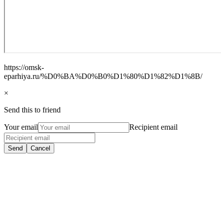
https://omsk-
eparhiya.ru/%D0%BA%D0%B0%D1%80%D1%82%D1%8B/
×
Send this to friend
Your email
Recipient email
Send
Cancel