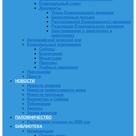
Епархиальный совет
Документы
Указы Епархиального архиерея
Циркулярные письма
Распоряжения Епархиального архиерея
Резолюции Епархиального архиерея
Удостоверения о хиротесиях и
хиротониях
Архиерейский мужской хор
Епархиальные учреждения
Соборы
Благочиния
Монастыри
Приходы
Учебные заведения
Персоналии
Пресса
НОВОСТИ
Новости епархии
Новости православного мира
Новости приходов
Казачество в Сибири
Публикации
Анонсы
Архив анонсов
ПАЛОМНИЧЕСТВО
Расписание поездок на 2026 год
БИБЛИОТЕКА
Начинающим
Основы веры