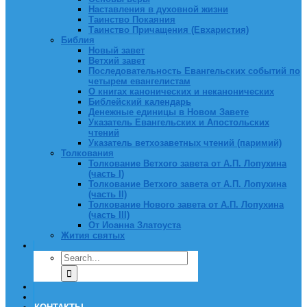
Наставления в духовной жизни
Таинство Покаяния
Таинство Причащения (Евхаристия)
Библия
Новый завет
Ветхий завет
Последовательность Евангельских событий по
четырем евангелистам
О книгах канонических и неканонических
Библейский календарь
Денежные единицы в Новом Завете
Указатель Евангельских и Апостольских
чтений
Указатель ветхозаветных чтений (паримий)
Толкования
Толкование Ветхого завета от А.П. Лопухина
(часть I)
Толкование Ветхого завета от А.П. Лопухина
(часть II)
Толкование Нового завета от А.П. Лопухина
(часть III)
От Иоанна Златоуста
Жития святых