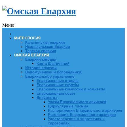
Меню
МИТРОПОЛИЯ
Калачинская епархия
Исилькульская Епархия
Тарская епархия
ОМСКАЯ ЕПАРХИЯ
Епархия сегодня
Карта благочиний
История епархии
Новомученики и исповедники
Епархиальное управление
Епархиальные отделы
Епархиальные службы
Епархиальные комиссии и комитеты
Епархиальный совет
Документы
Указы Епархиального архиерея
Циркулярные письма
Распоряжения Епархиального архиерея
Резолюции Епархиального архиерея
Удостоверения о хиротесиях и
хиротониях