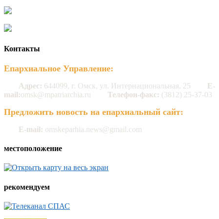
Контакты
Епархиальное Управление:
Адрес:
644099, г. Омск, ул. Интернациональная, 25
E-
mail:
omsk@mpatriarchia.ru
Телефон-факс:
(3812) 25-37-03
Предложить новость на епархиальный сайт:
E-mail:
omskeparhia.news@gmail.com
местоположение
рекомендуем