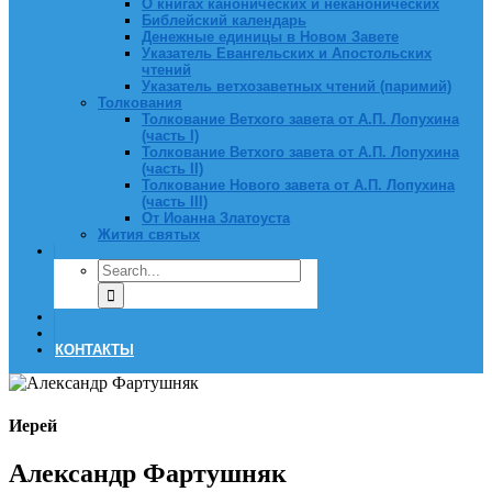
О книгах канонических и неканонических
Библейский календарь
Денежные единицы в Новом Завете
Указатель Евангельских и Апостольских
чтений
Указатель ветхозаветных чтений (паримий)
Толкования
Толкование Ветхого завета от А.П. Лопухина
(часть I)
Толкование Ветхого завета от А.П. Лопухина
(часть II)
Толкование Нового завета от А.П. Лопухина
(часть III)
От Иоанна Златоуста
Жития святых
КОНТАКТЫ
Иерей
Александр Фартушняк