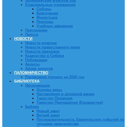
Архиерейский мужской хор
Епархиальные учреждения
Соборы
Благочиния
Монастыри
Приходы
Учебные заведения
Персоналии
Пресса
НОВОСТИ
Новости епархии
Новости православного мира
Новости приходов
Казачество в Сибири
Публикации
Анонсы
Архив анонсов
ПАЛОМНИЧЕСТВО
Расписание поездок на 2026 год
БИБЛИОТЕКА
Начинающим
Основы веры
Наставления в духовной жизни
Таинство Покаяния
Таинство Причащения (Евхаристия)
Библия
Новый завет
Ветхий завет
Последовательность Евангельских событий по
четырем евангелистам