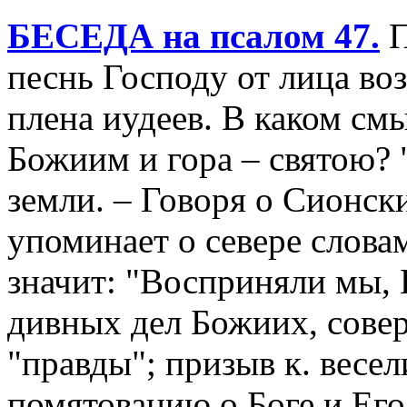
БЕСЕДА на псалом 47.
П
песнь Господу от лица во
плена иудеев. В каком смы
Божиим и гора – святою? 
земли. – Говоря о Сионск
упоминает о севере слова
значит: "Восприняли мы, 
дивных дел Божиих, сове
"правды"; призыв к. весе
помятованию о Боге и Ег