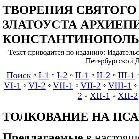
ТВОРЕНИЯ СВЯТОГО
ЗЛАТОУСТА АРХИЕП
КОНСТАНТИНОПОЛЬ
Текст приводится по изданию: Издательст
Петербургской 
Поиск
◦
I-1
◦
I-2
◦
II-1
◦
II-2
◦
III-1
VI-1
◦
VI-2
◦
VII-1
◦
VII-2
◦
VIII-1
◦
2
◦
XII-1
◦
XII-2
ТОЛКОВАНИЕ НА ПС
Предлагаемые
в настояще