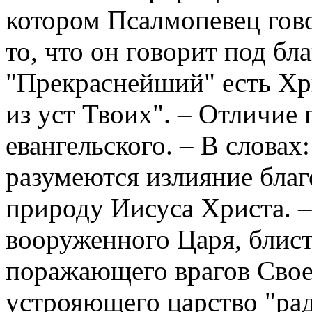
котором Псалмопевец гов
то, что он говорит под бл
"Прекраснейший" есть Хри
из уст Твоих". – Отличие 
евангельского. – В словах
разумеются излияние благ
природу Иисуса Христа. –
вооруженного Царя, блис
поражающего врагов Сво
устрояющего царство "рад