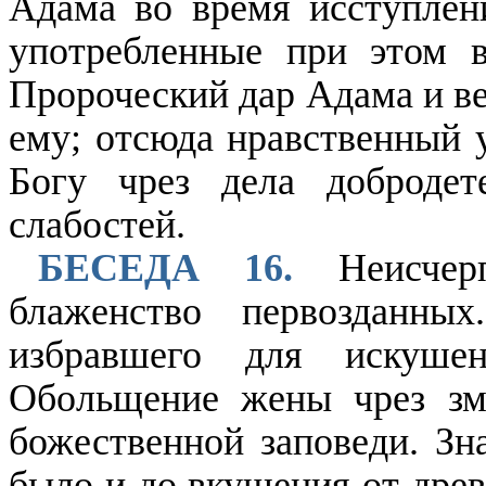
Адама во время исступлен
употребленные при этом 
Пророческий дар Адама и в
ему; отсюда нравственный 
Богу чрез дела добродет
слабостей.
БЕСЕДА 16.
Неисчерп
блаженство первозданны
избравшего для искуше
Обольщение жены чрез зм
божественной заповеди. Зн
было и до вкушения от древ