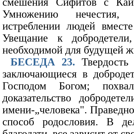
смешения Сифитов с Каин
Умножению нечестия, 
истреблении людей вмест
Увещание к добродетели
необходимой для будущей ж
БЕСЕДА 23.
Твердость 
заключающиеся в добродет
Господом Богом; похв
доказательство добродете
имени-„человека". Праведно
способ родословия. В де
благодати, все зависит от с