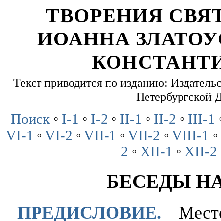
ТВОРЕНИЯ СВЯ
ИОАННА ЗЛАТОУ
КОНСТАНТ
Текст приводится по изданию: Издательст
Петербургской 
Поиск
◦
I-1
◦
I-2
◦
II-1
◦
II-2
◦
III-1
VI-1
◦
VI-2
◦
VII-1
◦
VII-2
◦
VIII-1
◦
2
◦
XII-1
◦
XII-2
БЕСЕДЫ Н
ПРЕДИСЛОВИЕ.
Место