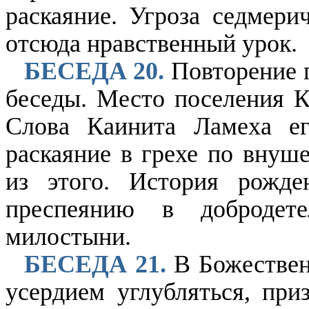
раскаяние. Угроза седмери
отсюда нравственный урок.
БЕСЕДА 20.
Повторение 
беседы. Место поселения К
Слова Каинита Ламеха е
раскаяние в грехе по внуш
из этого. История рожд
преспеянию в доброде
милостыни.
БЕСЕДА 21.
В Божествен
усердием углубляться, при