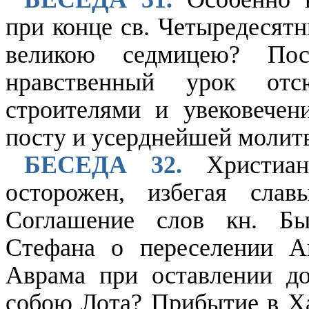
при конце св. Четыредесятн
великою седмицею? По
нравственный урок от
строителями и увековечен
посту и усерднейшей молитв
БЕСЕДА 32.
Христиан
осторожен, избегая слав
Соглашение слов кн. Бы
Стефана о переселении А
Аврама при оставлении до
собою Лота? Прибытие в Ха