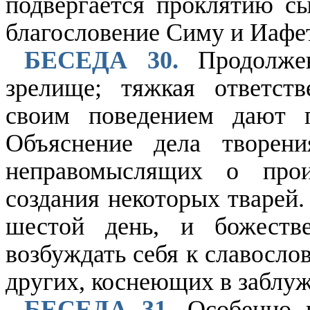
подвергается проклятию сы
благословение Симу и Иафет
БЕСЕДА 30.
Продолжен
зрелище; тяжкая ответств
своим поведением дают 
Объяснение дела творен
неправомыслящих о про
создания некоторых тварей.
шестой день, и божеств
возбуждать себя к славосло
других, коснеющих в заблу
БЕСЕДА 31.
Особенно н