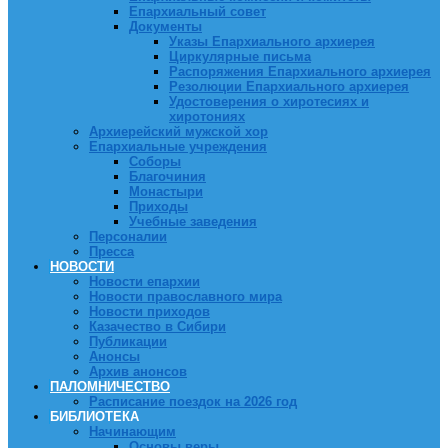
Епархиальный совет
Документы
Указы Епархиального архиерея
Циркулярные письма
Распоряжения Епархиального архиерея
Резолюции Епархиального архиерея
Удостоверения о хиротесиях и
хиротониях
Архиерейский мужской хор
Епархиальные учреждения
Соборы
Благочиния
Монастыри
Приходы
Учебные заведения
Персоналии
Пресса
НОВОСТИ
Новости епархии
Новости православного мира
Новости приходов
Казачество в Сибири
Публикации
Анонсы
Архив анонсов
ПАЛОМНИЧЕСТВО
Расписание поездок на 2026 год
БИБЛИОТЕКА
Начинающим
Основы веры