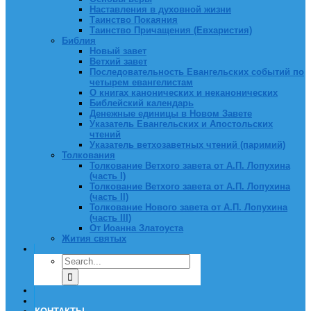
Наставления в духовной жизни
Таинство Покаяния
Таинство Причащения (Евхаристия)
Библия
Новый завет
Ветхий завет
Последовательность Евангельских событий по
четырем евангелистам
О книгах канонических и неканонических
Библейский календарь
Денежные единицы в Новом Завете
Указатель Евангельских и Апостольских
чтений
Указатель ветхозаветных чтений (паримий)
Толкования
Толкование Ветхого завета от А.П. Лопухина
(часть I)
Толкование Ветхого завета от А.П. Лопухина
(часть II)
Толкование Нового завета от А.П. Лопухина
(часть III)
От Иоанна Златоуста
Жития святых