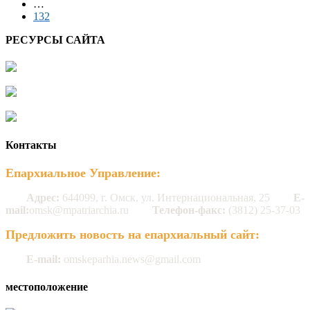
…
132
РЕСУРСЫ САЙТА
Контакты
Епархиальное Управление:
Адрес:
644099, г. Омск, ул. Интернациональная, 25
E-
mail:
omsk@mpatriarchia.ru
Телефон-факс:
(3812) 25-37-03
Предложить новость на епархиальный сайт:
E-mail:
omskeparhia.news@gmail.com
местоположение