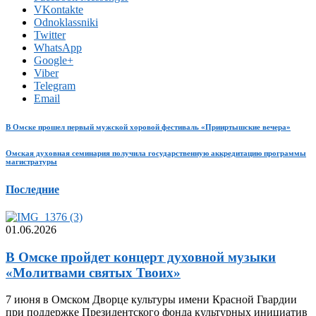
VKontakte
Odnoklassniki
Twitter
WhatsApp
Google+
Viber
Telegram
Email
В Омске прошел первый мужской хоровой фестиваль «Прииртышские вечера»
Омская духовная семинария получила государственную аккредитацию программы
магистратуры
Последние
01.06.2026
В Омске пройдет концерт духовной музыки
«Молитвами святых Твоих»
7 июня в Омском Дворце культуры имени Красной Гвардии
при поддержке Президентского фонда культурных инициатив