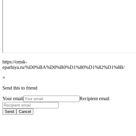
https://omsk-
eparhiya.ru/%D0%BA%D0%B0%D1%80%D1%82%D1%8B/
×
Send this to friend
Your email
Recipient email
Send
Cancel