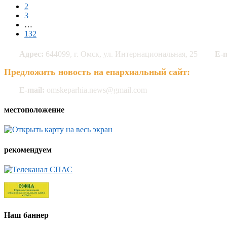
2
3
…
132
Адрес:
644099, г. Омск, ул. Интернациональная, 25
E-m
Предложить новость на епархиальный сайт:
E-mail:
omskeparhia.news@gmail.com
местоположение
рекомендуем
Наш баннер