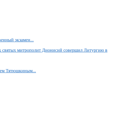
енный экзамен...
х святых митрополит Дионисий совершил Литургию в
аем Тятюшкиным...