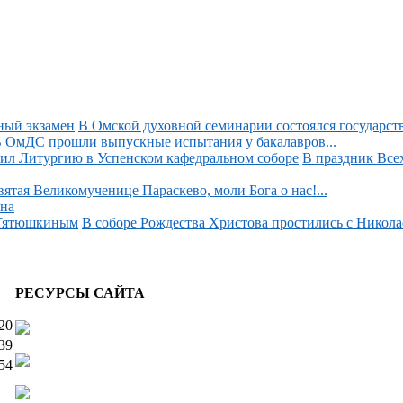
В Омской духовной семинарии состоялся государств
 ОмДС прошли выпускные испытания у бакалавров...
В праздник Все
вятая Великомученице Параскево, моли Бога о нас!...
на
В соборе Рождества Христова простились с Никол
РЕСУРСЫ САЙТА
20
39
54