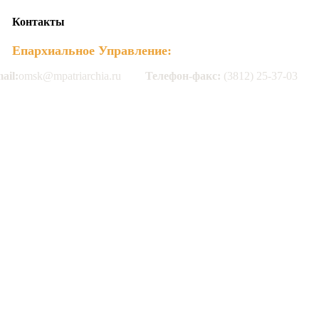
Контакты
Епархиальное Управление:
ail:
omsk@mpatriarchia.ru
Телефон-факс:
(3812) 25-37-03