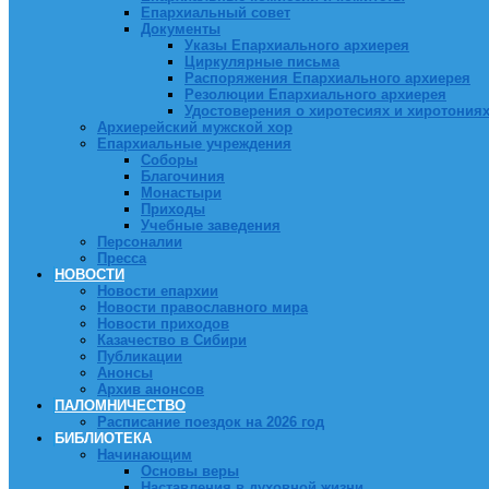
Епархиальный совет
Документы
Указы Епархиального архиерея
Циркулярные письма
Распоряжения Епархиального архиерея
Резолюции Епархиального архиерея
Удостоверения о хиротесиях и хиротония
Архиерейский мужской хор
Епархиальные учреждения
Соборы
Благочиния
Монастыри
Приходы
Учебные заведения
Персоналии
Пресса
НОВОСТИ
Новости епархии
Новости православного мира
Новости приходов
Казачество в Сибири
Публикации
Анонсы
Архив анонсов
ПАЛОМНИЧЕСТВО
Расписание поездок на 2026 год
БИБЛИОТЕКА
Начинающим
Основы веры
Наставления в духовной жизни