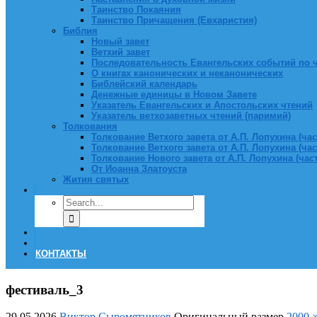
Таинство Покаяния
Таинство Причащения (Евхаристия)
Библия
Новый завет
Ветхий завет
Последовательность Евангельских событий по 
О книгах канонических и неканонических
Библейский календарь
Денежные единицы в Новом Завете
Указатель Евангельских и Апостольских чтений
Указатель ветхозаветных чтений (паримий)
Толкования
Толкование Ветхого завета от А.П. Лопухина (част
Толкование Ветхого завета от А.П. Лопухина (част
Толкование Нового завета от А.П. Лопухина (часть
От Иоанна Златоуста
Жития святых
КОНТАКТЫ
фестиваль_3
29.05.2026
Виктор Сыромятников
Оригинальный размер
2000 