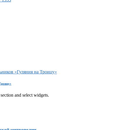
ьников «Гуляния на Троицу»
Троицу»
section and select widgets.
ской митрополии