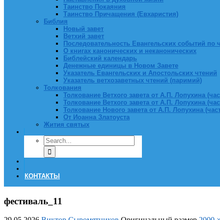
Таинство Покаяния
Таинство Причащения (Евхаристия)
Библия
Новый завет
Ветхий завет
Последовательность Евангельских событий по 
О книгах канонических и неканонических
Библейский календарь
Денежные единицы в Новом Завете
Указатель Евангельских и Апостольских чтений
Указатель ветхозаветных чтений (паримий)
Толкования
Толкование Ветхого завета от А.П. Лопухина (част
Толкование Ветхого завета от А.П. Лопухина (част
Толкование Нового завета от А.П. Лопухина (часть
От Иоанна Златоуста
Жития святых
КОНТАКТЫ
фестиваль_11
29.05.2026
Виктор Сыромятников
Оригинальный размер
2000 