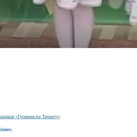
ьников «Гуляния на Троицу»
Троицу»