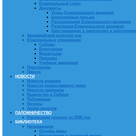
Епархиальный совет
Документы
Указы Епархиального архиерея
Циркулярные письма
Распоряжения Епархиального архиерея
Резолюции Епархиального архиерея
Удостоверения о хиротесиях и хиротония
Архиерейский мужской хор
Епархиальные учреждения
Соборы
Благочиния
Монастыри
Приходы
Учебные заведения
Персоналии
Пресса
НОВОСТИ
Новости епархии
Новости православного мира
Новости приходов
Казачество в Сибири
Публикации
Анонсы
Архив анонсов
ПАЛОМНИЧЕСТВО
Расписание поездок на 2026 год
БИБЛИОТЕКА
Начинающим
Основы веры
Наставления в духовной жизни