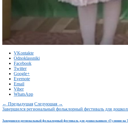
VKontakte
Odnoklassniki
Facebook
Twitter
Google+
Evernote
Email
Viber
WhatsApp
← Предыдущая
Следующая →
Завершился региональный фольклорный фестиваль для дошкол
Завершился региональный фольклорный фестиваль для дошкольников «Гуляния на 