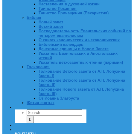
Наставления в духовной жизни
Таинство Покаяния
Таинство Причащения (Евхаристия)
Библия
Новый завет
Ветхий завет
Последовательность Евангельских событий по
четырем евангелистам
О книгах канонических и неканонических
Библейский календарь
Денежные единицы в Новом Завете
Указатель Евангельских и Апостольских
чтений
Указатель ветхозаветных чтений (паримий)
Толкования
Толкование Ветхого завета от А.П. Лопухина
(часть I)
Толкование Ветхого завета от А.П. Лопухина
(часть II)
Толкование Нового завета от А.П. Лопухина
(часть III)
От Иоанна Златоуста
Жития святых