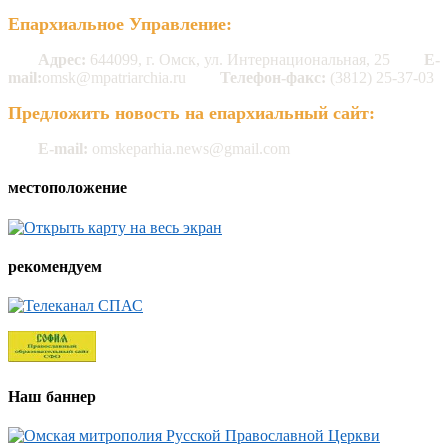
Епархиальное Управление:
Адрес:
644099, г. Омск, ул. Интернациональная, 25
E-
mail:
omsk@mpatriarchia.ru
Телефон-факс:
(3812) 25-37-03
Предложить новость на епархиальный сайт:
E-mail:
omskeparhia.news@gmail.com
местоположение
рекомендуем
Наш баннер