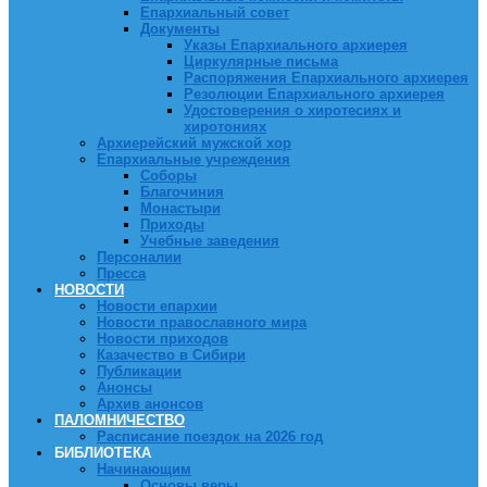
Епархиальный совет
Документы
Указы Епархиального архиерея
Циркулярные письма
Распоряжения Епархиального архиерея
Резолюции Епархиального архиерея
Удостоверения о хиротесиях и
хиротониях
Архиерейский мужской хор
Епархиальные учреждения
Соборы
Благочиния
Монастыри
Приходы
Учебные заведения
Персоналии
Пресса
НОВОСТИ
Новости епархии
Новости православного мира
Новости приходов
Казачество в Сибири
Публикации
Анонсы
Архив анонсов
ПАЛОМНИЧЕСТВО
Расписание поездок на 2026 год
БИБЛИОТЕКА
Начинающим
Основы веры