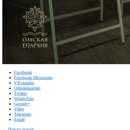
Facebook
Facebook Messenger
VKontakte
Odnoklassniki
Twitter
WhatsApp
Google+
Viber
Telegram
Email
← Предыдущая