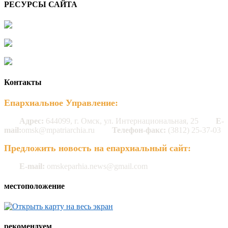
РЕСУРСЫ САЙТА
Контакты
Епархиальное Управление:
Адрес:
644099, г. Омск, ул. Интернациональная, 25
E-
mail:
omsk@mpatriarchia.ru
Телефон-факс:
(3812) 25-37-03
Предложить новость на епархиальный сайт:
E-mail:
omskeparhia.news@gmail.com
местоположение
рекомендуем