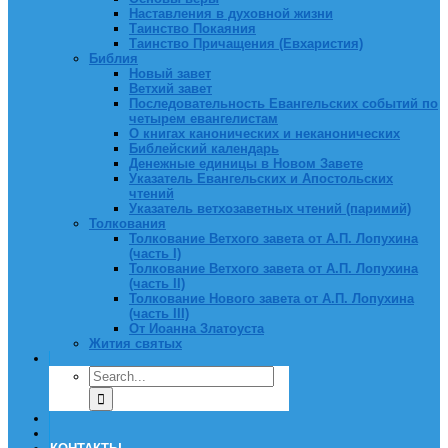
Наставления в духовной жизни
Таинство Покаяния
Таинство Причащения (Евхаристия)
Библия
Новый завет
Ветхий завет
Последовательность Евангельских событий по
четырем евангелистам
О книгах канонических и неканонических
Библейский календарь
Денежные единицы в Новом Завете
Указатель Евангельских и Апостольских
чтений
Указатель ветхозаветных чтений (паримий)
Толкования
Толкование Ветхого завета от А.П. Лопухина
(часть I)
Толкование Ветхого завета от А.П. Лопухина
(часть II)
Толкование Нового завета от А.П. Лопухина
(часть III)
От Иоанна Златоуста
Жития святых