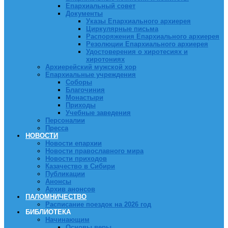
Епархиальный совет
Документы
Указы Епархиального архиерея
Циркулярные письма
Распоряжения Епархиального архиерея
Резолюции Епархиального архиерея
Удостоверения о хиротесиях и
хиротониях
Архиерейский мужской хор
Епархиальные учреждения
Соборы
Благочиния
Монастыри
Приходы
Учебные заведения
Персоналии
Пресса
НОВОСТИ
Новости епархии
Новости православного мира
Новости приходов
Казачество в Сибири
Публикации
Анонсы
Архив анонсов
ПАЛОМНИЧЕСТВО
Расписание поездок на 2026 год
БИБЛИОТЕКА
Начинающим
Основы веры