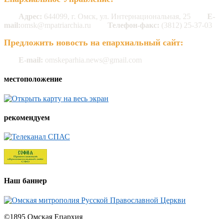
Адрес:
644099, г. Омск, ул. Интернациональная, 25
E-
mail:
omsk@mpatriarchia.ru
Телефон-факс:
(3812) 25-37-03
Предложить новость на епархиальный сайт:
E-mail:
omskeparhia.news@gmail.com
местоположение
рекомендуем
Наш баннер
©1895 Омская Епархия