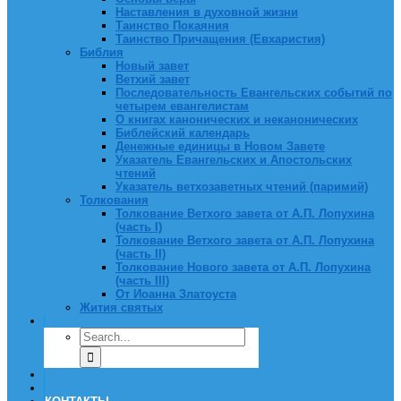
Наставления в духовной жизни
Таинство Покаяния
Таинство Причащения (Евхаристия)
Библия
Новый завет
Ветхий завет
Последовательность Евангельских событий по
четырем евангелистам
О книгах канонических и неканонических
Библейский календарь
Денежные единицы в Новом Завете
Указатель Евангельских и Апостольских
чтений
Указатель ветхозаветных чтений (паримий)
Толкования
Толкование Ветхого завета от А.П. Лопухина
(часть I)
Толкование Ветхого завета от А.П. Лопухина
(часть II)
Толкование Нового завета от А.П. Лопухина
(часть III)
От Иоанна Златоуста
Жития святых