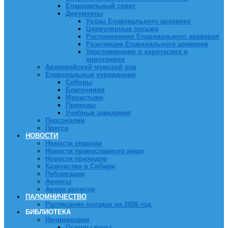
Епархиальный совет
Документы
Указы Епархиального архиерея
Циркулярные письма
Распоряжения Епархиального архиерея
Резолюции Епархиального архиерея
Удостоверения о хиротесиях и
хиротониях
Архиерейский мужской хор
Епархиальные учреждения
Соборы
Благочиния
Монастыри
Приходы
Учебные заведения
Персоналии
Пресса
НОВОСТИ
Новости епархии
Новости православного мира
Новости приходов
Казачество в Сибири
Публикации
Анонсы
Архив анонсов
ПАЛОМНИЧЕСТВО
Расписание поездок на 2026 год
БИБЛИОТЕКА
Начинающим
Основы веры