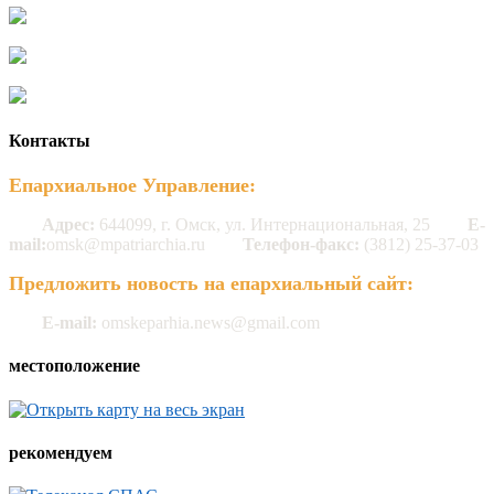
Контакты
Епархиальное Управление:
Адрес:
644099, г. Омск, ул. Интернациональная, 25
E-
mail:
omsk@mpatriarchia.ru
Телефон-факс:
(3812) 25-37-03
Предложить новость на епархиальный сайт:
E-mail:
omskeparhia.news@gmail.com
местоположение
рекомендуем