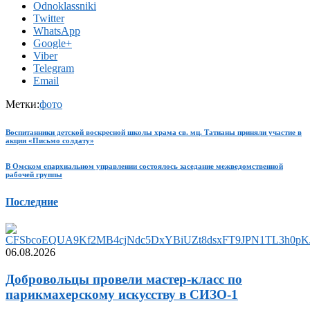
Odnoklassniki
Twitter
WhatsApp
Google+
Viber
Telegram
Email
Метки:
фото
Воспитанники детской воскресной школы храма св. мц. Татианы приняли участие в
акции «Письмо солдату»
В Омском епархиальном управлении состоялось заседание межведомственной
рабочей группы
Последние
06.08.2026
Добровольцы провели мастер-класс по
парикмахерскому искусству в СИЗО-1