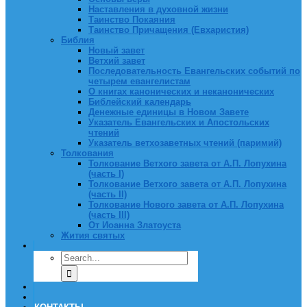
Наставления в духовной жизни
Таинство Покаяния
Таинство Причащения (Евхаристия)
Библия
Новый завет
Ветхий завет
Последовательность Евангельских событий по
четырем евангелистам
О книгах канонических и неканонических
Библейский календарь
Денежные единицы в Новом Завете
Указатель Евангельских и Апостольских
чтений
Указатель ветхозаветных чтений (паримий)
Толкования
Толкование Ветхого завета от А.П. Лопухина
(часть I)
Толкование Ветхого завета от А.П. Лопухина
(часть II)
Толкование Нового завета от А.П. Лопухина
(часть III)
От Иоанна Златоуста
Жития святых