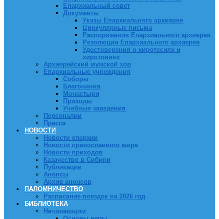
Епархиальный совет
Документы
Указы Епархиального архиерея
Циркулярные письма
Распоряжения Епархиального архиерея
Резолюции Епархиального архиерея
Удостоверения о хиротесиях и
хиротониях
Архиерейский мужской хор
Епархиальные учреждения
Соборы
Благочиния
Монастыри
Приходы
Учебные заведения
Персоналии
Пресса
НОВОСТИ
Новости епархии
Новости православного мира
Новости приходов
Казачество в Сибири
Публикации
Анонсы
Архив анонсов
ПАЛОМНИЧЕСТВО
Расписание поездок на 2026 год
БИБЛИОТЕКА
Начинающим
Основы веры