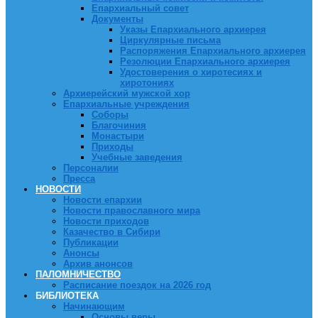
Епархиальный совет
Документы
Указы Епархиального архиерея
Циркулярные письма
Распоряжения Епархиального архиерея
Резолюции Епархиального архиерея
Удостоверения о хиротесиях и
хиротониях
Архиерейский мужской хор
Епархиальные учреждения
Соборы
Благочиния
Монастыри
Приходы
Учебные заведения
Персоналии
Пресса
НОВОСТИ
Новости епархии
Новости православного мира
Новости приходов
Казачество в Сибири
Публикации
Анонсы
Архив анонсов
ПАЛОМНИЧЕСТВО
Расписание поездок на 2026 год
БИБЛИОТЕКА
Начинающим
Основы веры