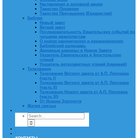
Наставления в духовной жизни
Таинство Покаяния
Таинство Причащения (Евхаристия)
Библия
Новый завет
Ветхий завет
Последовательность Евангельских событий по
четырем евангелистам
О книгах канонических и неканонических
Библейский календарь
Денежные единицы в Новом Завете
Указатель Евангельских и Апостольских
чтений
Указатель ветхозаветных чтений (паримий)
Толкования
Толкование Ветхого завета от А.П. Лопухина
(часть I)
Толкование Ветхого завета от А.П. Лопухина
(часть II)
Толкование Нового завета от А.П. Лопухина
(часть III)
От Иоанна Златоуста
Жития святых