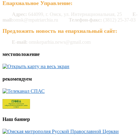
Епархиальное Управление:
Адрес:
644099, г. Омск, ул. Интернациональная, 25
E-
mail:
omsk@mpatriarchia.ru
Телефон-факс:
(3812) 25-37-03
Предложить новость на епархиальный сайт:
E-mail:
omskeparhia.news@gmail.com
местоположение
рекомендуем
Наш баннер