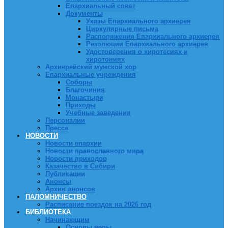
Епархиальный совет
Документы
Указы Епархиального архиерея
Циркулярные письма
Распоряжения Епархиального архиерея
Резолюции Епархиального архиерея
Удостоверения о хиротесиях и
хиротониях
Архиерейский мужской хор
Епархиальные учреждения
Соборы
Благочиния
Монастыри
Приходы
Учебные заведения
Персоналии
Пресса
НОВОСТИ
Новости епархии
Новости православного мира
Новости приходов
Казачество в Сибири
Публикации
Анонсы
Архив анонсов
ПАЛОМНИЧЕСТВО
Расписание поездок на 2026 год
БИБЛИОТЕКА
Начинающим
Основы веры