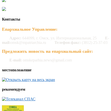
Контакты
Епархиальное Управление:
Адрес:
644099, г. Омск, ул. Интернациональная, 25
E-
mail:
omsk@mpatriarchia.ru
Телефон-факс:
(3812) 25-37-03
Предложить новость на епархиальный сайт:
E-mail:
omskeparhia.news@gmail.com
местоположение
рекомендуем