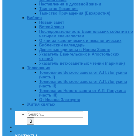
Наставления в духовной жизни
Таинство Покаяния
Таинство Причащения (Евхаристия)
Библия
Новый завет
Ветхий завет
Последовательность Евангельских событий по
четырем евангелистам
О книгах канонических и неканонических
Библейский календарь
Денежные единицы в Новом Завете
Указатель Евангельских и Апостольских
чтений
Указатель ветхозаветных чтений (паримий)
Толкования
Толкование Ветхого завета от А.П. Лопухина
(часть I)
Толкование Ветхого завета от А.П. Лопухина
(часть II)
Толкование Нового завета от А.П. Лопухина
(часть III)
От Иоанна Златоуста
Жития святых