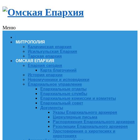
Меню
МИТРОПОЛИЯ
Калачинская епархия
Исилькульская Епархия
Тарская епархия
ОМСКАЯ ЕПАРХИЯ
Епархия сегодня
Карта благочиний
История епархии
Новомученики и исповедники
Епархиальное управление
Епархиальные отделы
Епархиальные службы
Епархиальные комиссии и комитеты
Епархиальный совет
Документы
Указы Епархиального архиерея
Циркулярные письма
Распоряжения Епархиального архиерея
Резолюции Епархиального архиерея
Удостоверения о хиротесиях и
хиротониях