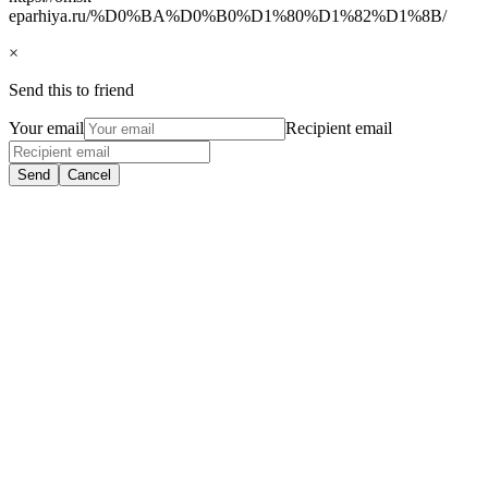
eparhiya.ru/%D0%BA%D0%B0%D1%80%D1%82%D1%8B/
×
Send this to friend
Your email
Recipient email
Send
Cancel