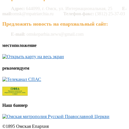
Адрес:
644099, г. Омск, ул. Интернациональная, 25
E-
mail:
omsk@mpatriarchia.ru
Телефон-факс:
(3812) 25-37-03
Предложить новость на епархиальный сайт:
E-mail:
omskeparhia.news@gmail.com
местоположение
рекомендуем
Наш баннер
©1895 Омская Епархия