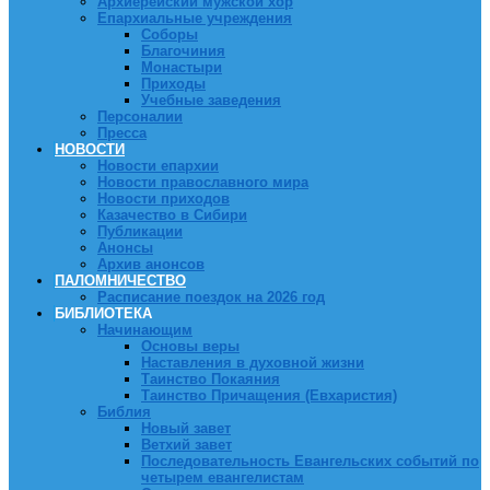
Архиерейский мужской хор
Епархиальные учреждения
Соборы
Благочиния
Монастыри
Приходы
Учебные заведения
Персоналии
Пресса
НОВОСТИ
Новости епархии
Новости православного мира
Новости приходов
Казачество в Сибири
Публикации
Анонсы
Архив анонсов
ПАЛОМНИЧЕСТВО
Расписание поездок на 2026 год
БИБЛИОТЕКА
Начинающим
Основы веры
Наставления в духовной жизни
Таинство Покаяния
Таинство Причащения (Евхаристия)
Библия
Новый завет
Ветхий завет
Последовательность Евангельских событий по
четырем евангелистам