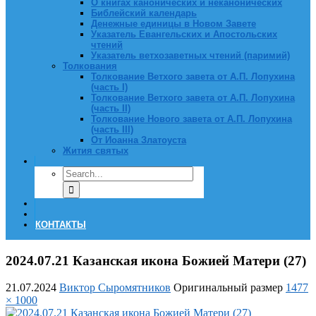
О книгах канонических и неканонических
Библейский календарь
Денежные единицы в Новом Завете
Указатель Евангельских и Апостольских
чтений
Указатель ветхозаветных чтений (паримий)
Толкования
Толкование Ветхого завета от А.П. Лопухина
(часть I)
Толкование Ветхого завета от А.П. Лопухина
(часть II)
Толкование Нового завета от А.П. Лопухина
(часть III)
От Иоанна Златоуста
Жития святых
КОНТАКТЫ
2024.07.21 Казанская икона Божией Матери (27)
21.07.2024
Виктор Сыромятников
Оригинальный размер
1477
× 1000