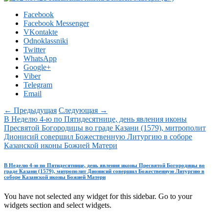
Facebook
Facebook Messenger
VKontakte
Odnoklassniki
Twitter
WhatsApp
Google+
Viber
Telegram
Email
← Предыдущая
Следующая →
В Неделю 4-ю по Пятидесятнице, день явления иконы
Пресвятой Богородицы во граде Казани (1579), митрополит
Дионисий совершил Божественную Литургию в соборе
Казанской иконы Божией Матери
В Неделю 4-ю по Пятидесятнице, день явления иконы Пресвятой Богородицы во
граде Казани (1579), митрополит Дионисий совершил Божественную Литургию в
соборе Казанской иконы Божией Матери
You have not selected any widget for this sidebar. Go to your
widgets section and select widgets.