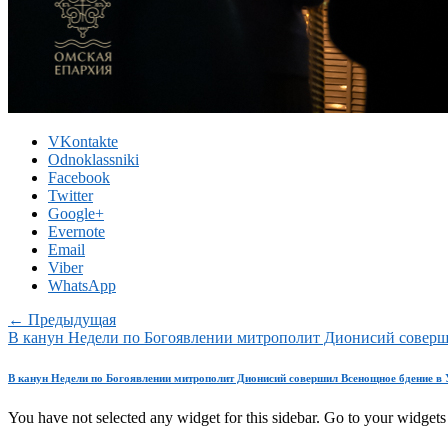
VKontakte
Odnoklassniki
Facebook
Twitter
Google+
Evernote
Email
Viber
WhatsApp
← Предыдущая
В канун Недели по Богоявлении митрополит Дионисий соверш
В канун Недели по Богоявлении митрополит Дионисий совершил Всенощное бдение в 
You have not selected any widget for this sidebar. Go to your widgets 