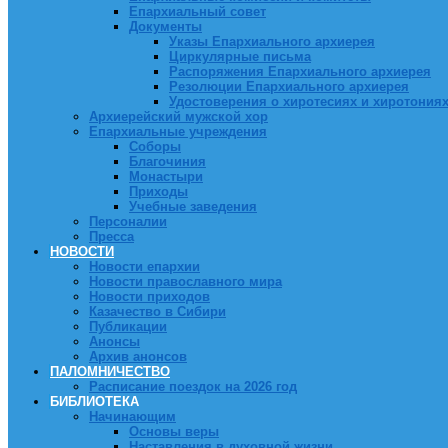
Епархиальный совет
Документы
Указы Епархиального архиерея
Циркулярные письма
Распоряжения Епархиального архиерея
Резолюции Епархиального архиерея
Удостоверения о хиротесиях и хиротония
Архиерейский мужской хор
Епархиальные учреждения
Соборы
Благочиния
Монастыри
Приходы
Учебные заведения
Персоналии
Пресса
НОВОСТИ
Новости епархии
Новости православного мира
Новости приходов
Казачество в Сибири
Публикации
Анонсы
Архив анонсов
ПАЛОМНИЧЕСТВО
Расписание поездок на 2026 год
БИБЛИОТЕКА
Начинающим
Основы веры
Наставления в духовной жизни