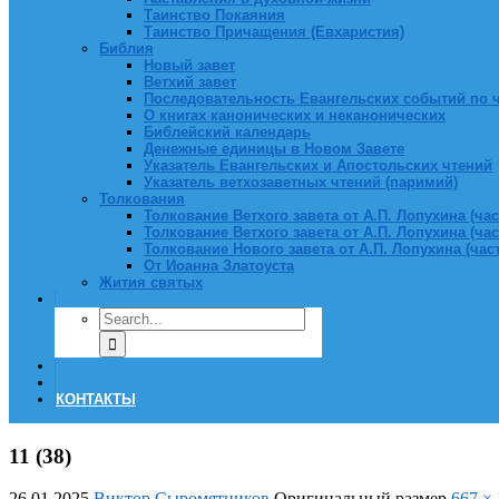
Таинство Покаяния
Таинство Причащения (Евхаристия)
Библия
Новый завет
Ветхий завет
Последовательность Евангельских событий по 
О книгах канонических и неканонических
Библейский календарь
Денежные единицы в Новом Завете
Указатель Евангельских и Апостольских чтений
Указатель ветхозаветных чтений (паримий)
Толкования
Толкование Ветхого завета от А.П. Лопухина (част
Толкование Ветхого завета от А.П. Лопухина (част
Толкование Нового завета от А.П. Лопухина (часть
От Иоанна Златоуста
Жития святых
КОНТАКТЫ
11 (38)
26.01.2025
Виктор Сыромятников
Оригинальный размер
667 ×