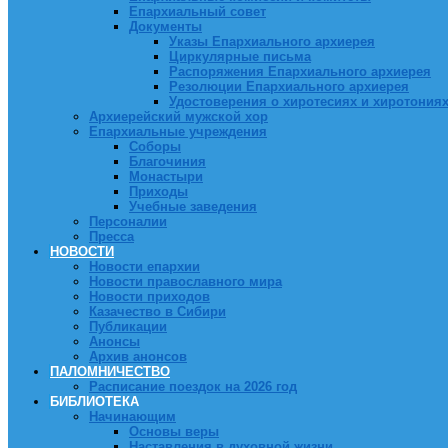
Епархиальный совет
Документы
Указы Епархиального архиерея
Циркулярные письма
Распоряжения Епархиального архиерея
Резолюции Епархиального архиерея
Удостоверения о хиротесиях и хиротония
Архиерейский мужской хор
Епархиальные учреждения
Соборы
Благочиния
Монастыри
Приходы
Учебные заведения
Персоналии
Пресса
НОВОСТИ
Новости епархии
Новости православного мира
Новости приходов
Казачество в Сибири
Публикации
Анонсы
Архив анонсов
ПАЛОМНИЧЕСТВО
Расписание поездок на 2026 год
БИБЛИОТЕКА
Начинающим
Основы веры
Наставления в духовной жизни