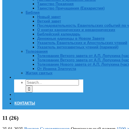
Таинство Покаяния
Таинство Причащения (Евхаристия)
Библия
Новый завет
Ветхий завет
Последовательность Евангельских событий по 
О книгах канонических и неканонических
Библейский календарь
Денежные единицы в Новом Завете
Указатель Евангельских и Апостольских чтений
Указатель ветхозаветных чтений (паримий)
Толкования
Толкование Ветхого завета от А.П. Лопухина (част
Толкование Ветхого завета от А.П. Лопухина (част
Толкование Нового завета от А.П. Лопухина (часть
От Иоанна Златоуста
Жития святых
КОНТАКТЫ
11 (26)
25.01.2025
Виктор Сыромятников
Оригинальный размер
1500 