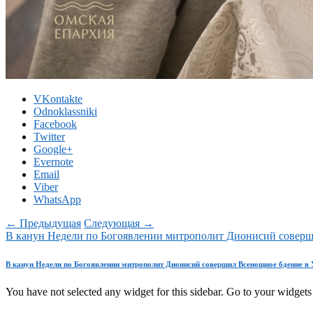
VKontakte
Odnoklassniki
Facebook
Twitter
Google+
Evernote
Email
Viber
WhatsApp
← Предыдущая
Следующая →
В канун Недели по Богоявлении митрополит Дионисий соверш
В канун Недели по Богоявлении митрополит Дионисий совершил Всенощное бдение в 
You have not selected any widget for this sidebar. Go to your widgets 