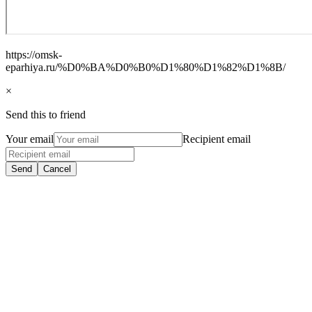
https://omsk-
eparhiya.ru/%D0%BA%D0%B0%D1%80%D1%82%D1%8B/
×
Send this to friend
Your email
Recipient email
Send
Cancel