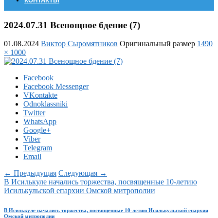
КОНТАКТЫ
2024.07.31 Всенощное бдение (7)
01.08.2024
Виктор Сыромятников
Оригинальный размер
1490
× 1000
Facebook
Facebook Messenger
VKontakte
Odnoklassniki
Twitter
WhatsApp
Google+
Viber
Telegram
Email
← Предыдущая
Следующая →
В Исилькуле начались торжества, посвященные 10-летию
Исилькульской епархии Омской митрополии
В Исилькуле начались торжества, посвященные 10-летию Исилькульской епархии
Омской митрополии