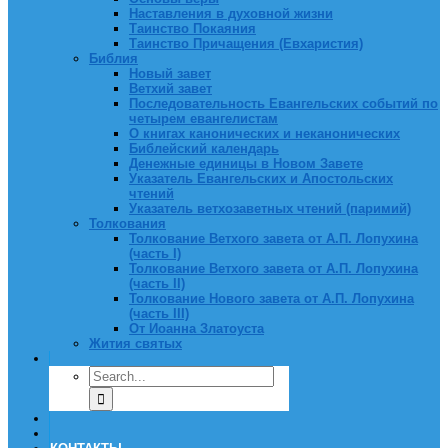
Наставления в духовной жизни
Таинство Покаяния
Таинство Причащения (Евхаристия)
Библия
Новый завет
Ветхий завет
Последовательность Евангельских событий по
четырем евангелистам
О книгах канонических и неканонических
Библейский календарь
Денежные единицы в Новом Завете
Указатель Евангельских и Апостольских
чтений
Указатель ветхозаветных чтений (паримий)
Толкования
Толкование Ветхого завета от А.П. Лопухина
(часть I)
Толкование Ветхого завета от А.П. Лопухина
(часть II)
Толкование Нового завета от А.П. Лопухина
(часть III)
От Иоанна Златоуста
Жития святых