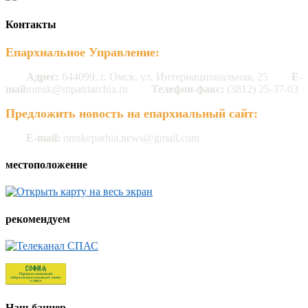
Контакты
Епархиальное Управление:
Адрес:
644099, г. Омск, ул. Интернациональная, 25
E-
mail:
omsk@mpatriarchia.ru
Телефон-факс:
(3812) 25-37-03
Предложить новость на епархиальный сайт:
E-mail:
omskeparhia.news@gmail.com
местоположение
рекомендуем
Наш баннер