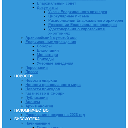
Епархиальный совет
Документы
Указы Епархиального архиерея
Циркулярные письма
Распоряжения Епархиального архиерея
Резолюции Епархиального архиерея
Удостоверения о хиротесиях и
хиротониях
Архиерейский мужской хор
Епархиальные учреждения
Соборы
Благочиния
Монастыри
Приходы
Учебные заведения
Персоналии
Пресса
НОВОСТИ
Новости епархии
Новости православного мира
Новости приходов
Казачество в Сибири
Публикации
Анонсы
Архив анонсов
ПАЛОМНИЧЕСТВО
Расписание поездок на 2026 год
БИБЛИОТЕКА
Начинающим
Основы веры