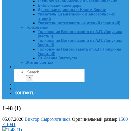
О книгах канонических и неканонических
Библейский календарь
Денежные единицы в Новом Завете
Указатель Евангельских и Апостольских
чтений
Указатель ветхозаветных чтений (паримий)
Толкования
Толкование Ветхого завета от А.П. Лопухина
(часть I)
Толкование Ветхого завета от А.П. Лопухина
(часть II)
Толкование Нового завета от А.П. Лопухина
(часть III)
От Иоанна Златоуста
Жития святых
КОНТАКТЫ
1-48 (1)
05.07.2026
Виктор Сыромятников
Оригинальный размер
1500
× 1041