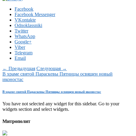
Facebook
Facebook Messenger
VKontakte
Odnoklassniki
Twitter
WhatsApp
Google+
Viber
Telegram
Email
← Предыдущая
Следующая →
В храме святой Параскевы Пятницы освящен новый
иконостас
В храме святой Параскевы Пятницы освящен новый иконостас
You have not selected any widget for this sidebar. Go to your
widgets section and select widgets.
Митрополит