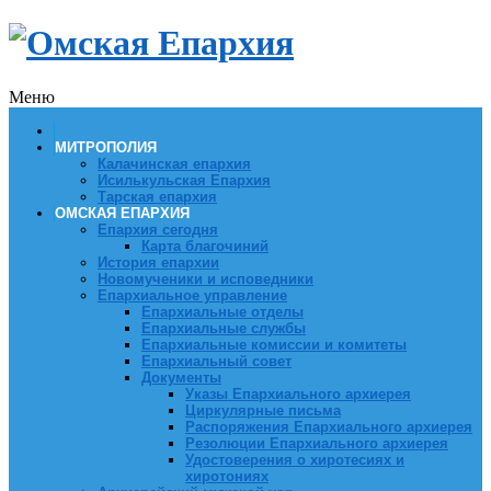
Меню
МИТРОПОЛИЯ
Калачинская епархия
Исилькульская Епархия
Тарская епархия
ОМСКАЯ ЕПАРХИЯ
Епархия сегодня
Карта благочиний
История епархии
Новомученики и исповедники
Епархиальное управление
Епархиальные отделы
Епархиальные службы
Епархиальные комиссии и комитеты
Епархиальный совет
Документы
Указы Епархиального архиерея
Циркулярные письма
Распоряжения Епархиального архиерея
Резолюции Епархиального архиерея
Удостоверения о хиротесиях и
хиротониях