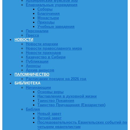
Архиерейский мужской хор
Епархиальные учреждения
Соборы
Благочиния
Монастыри
Приходы
Учебные заведения
Персоналии
Пресса
НОВОСТИ
Новости епархии
Новости православного мира
Новости приходов
Казачество в Сибири
Публикации
Анонсы
Архив анонсов
ПАЛОМНИЧЕСТВО
Расписание поездок на 2026 год
БИБЛИОТЕКА
Начинающим
Основы веры
Наставления в духовной жизни
Таинство Покаяния
Таинство Причащения (Евхаристия)
Библия
Новый завет
Ветхий завет
Последовательность Евангельских событий по
четырем евангелистам