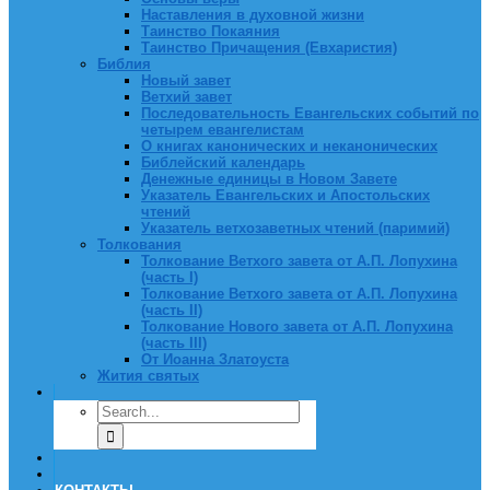
Наставления в духовной жизни
Таинство Покаяния
Таинство Причащения (Евхаристия)
Библия
Новый завет
Ветхий завет
Последовательность Евангельских событий по
четырем евангелистам
О книгах канонических и неканонических
Библейский календарь
Денежные единицы в Новом Завете
Указатель Евангельских и Апостольских
чтений
Указатель ветхозаветных чтений (паримий)
Толкования
Толкование Ветхого завета от А.П. Лопухина
(часть I)
Толкование Ветхого завета от А.П. Лопухина
(часть II)
Толкование Нового завета от А.П. Лопухина
(часть III)
От Иоанна Златоуста
Жития святых