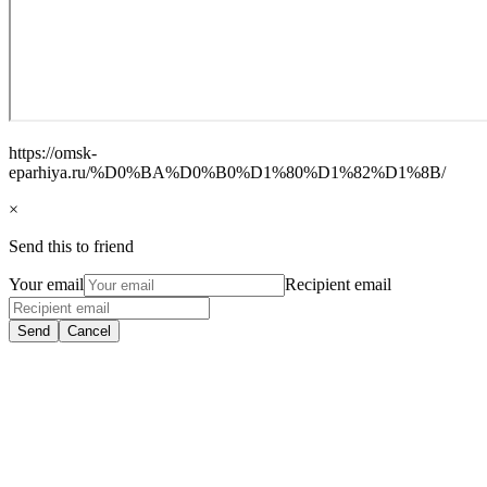
https://omsk-
eparhiya.ru/%D0%BA%D0%B0%D1%80%D1%82%D1%8B/
×
Send this to friend
Your email
Recipient email
Send
Cancel