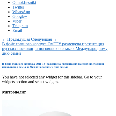
Odnoklassniki
Twitter
WhatsApp
Google+
Viber
Telegram
Email
← Предыдущая
Следующая →
В фойе главного корпуса ОмГТУ размещена презентация
русских пословиц и поговорок о семье к Международному
дню семьи
В фойе главного корпуса ОмГТУ размещена презентация русских пословиц и
поговорок о семье к Международному дню семьи
You have not selected any widget for this sidebar. Go to your
widgets section and select widgets.
Митрополит