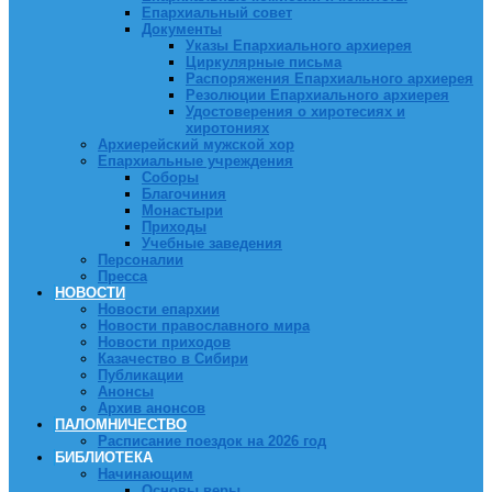
Епархиальный совет
Документы
Указы Епархиального архиерея
Циркулярные письма
Распоряжения Епархиального архиерея
Резолюции Епархиального архиерея
Удостоверения о хиротесиях и
хиротониях
Архиерейский мужской хор
Епархиальные учреждения
Соборы
Благочиния
Монастыри
Приходы
Учебные заведения
Персоналии
Пресса
НОВОСТИ
Новости епархии
Новости православного мира
Новости приходов
Казачество в Сибири
Публикации
Анонсы
Архив анонсов
ПАЛОМНИЧЕСТВО
Расписание поездок на 2026 год
БИБЛИОТЕКА
Начинающим
Основы веры