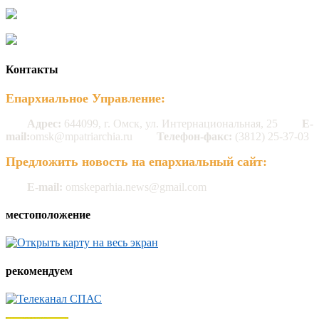
Контакты
Епархиальное Управление:
Адрес:
644099, г. Омск, ул. Интернациональная, 25
E-
mail:
omsk@mpatriarchia.ru
Телефон-факс:
(3812) 25-37-03
Предложить новость на епархиальный сайт:
E-mail:
omskeparhia.news@gmail.com
местоположение
рекомендуем