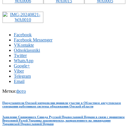
Facebook
Facebook Messenger
VKontakte
Odnoklassniki
Twitter
WhatsApp
Google+
Viber
Telegram
Email
Метки:
фото
Представители Омской митрополии приняли участие в Областном августовском
совещании работников системы образования Омской области
Заявление Священного Синода Русской Православной Церкви в связи с принятием
Верховной Радой Украины законопроекта, направленного на ликвидацию
Украинской Православной Церкви