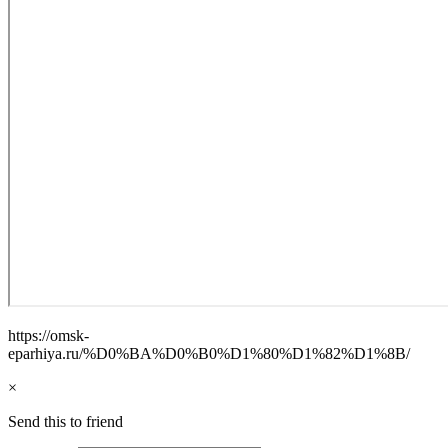
https://omsk-
eparhiya.ru/%D0%BA%D0%B0%D1%80%D1%82%D1%8B/
×
Send this to friend