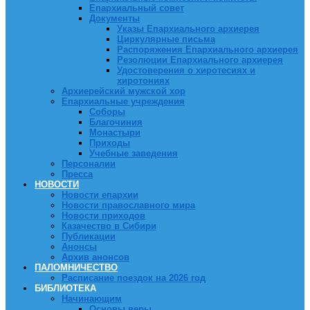
Епархиальный совет
Документы
Указы Епархиального архиерея
Циркулярные письма
Распоряжения Епархиального архиерея
Резолюции Епархиального архиерея
Удостоверения о хиротесиях и
хиротониях
Архиерейский мужской хор
Епархиальные учреждения
Соборы
Благочиния
Монастыри
Приходы
Учебные заведения
Персоналии
Пресса
НОВОСТИ
Новости епархии
Новости православного мира
Новости приходов
Казачество в Сибири
Публикации
Анонсы
Архив анонсов
ПАЛОМНИЧЕСТВО
Расписание поездок на 2026 год
БИБЛИОТЕКА
Начинающим
Основы веры