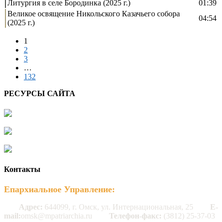
Литургия в селе Бородинка (2025 г.)
01:39
Великое освящение Никольского Казачьего собора
04:54
(2025 г.)
1
2
3
…
132
РЕСУРСЫ САЙТА
Контакты
Епархиальное Управление:
Адрес:
644099, г. Омск, ул. Интернациональная, 25
E-
mail:
omsk@mpatriarchia.ru
Телефон-факс:
(3812) 25-37-03