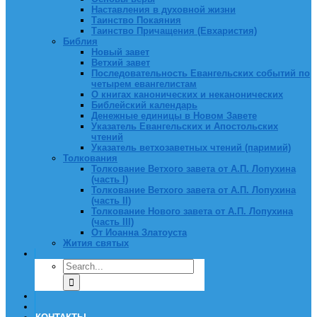
Наставления в духовной жизни
Таинство Покаяния
Таинство Причащения (Евхаристия)
Библия
Новый завет
Ветхий завет
Последовательность Евангельских событий по
четырем евангелистам
О книгах канонических и неканонических
Библейский календарь
Денежные единицы в Новом Завете
Указатель Евангельских и Апостольских
чтений
Указатель ветхозаветных чтений (паримий)
Толкования
Толкование Ветхого завета от А.П. Лопухина
(часть I)
Толкование Ветхого завета от А.П. Лопухина
(часть II)
Толкование Нового завета от А.П. Лопухина
(часть III)
От Иоанна Златоуста
Жития святых