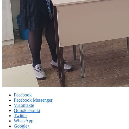
Facebook
Facebook Messenger
VKontakte
Odnoklassniki
Twitter
WhatsApp
Google+