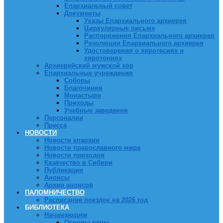
Епархиальный совет
Документы
Указы Епархиального архиерея
Циркулярные письма
Распоряжения Епархиального архиерея
Резолюции Епархиального архиерея
Удостоверения о хиротесиях и
хиротониях
Архиерейский мужской хор
Епархиальные учреждения
Соборы
Благочиния
Монастыри
Приходы
Учебные заведения
Персоналии
Пресса
НОВОСТИ
Новости епархии
Новости православного мира
Новости приходов
Казачество в Сибири
Публикации
Анонсы
Архив анонсов
ПАЛОМНИЧЕСТВО
Расписание поездок на 2026 год
БИБЛИОТЕКА
Начинающим
Основы веры