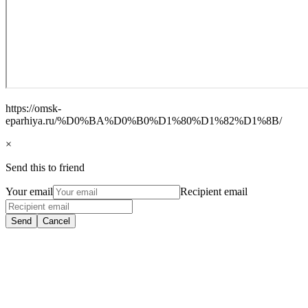
https://omsk-
eparhiya.ru/%D0%BA%D0%B0%D1%80%D1%82%D1%8B/
×
Send this to friend
Your email
Recipient email
Send
Cancel