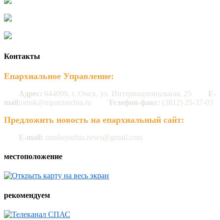
Контакты
Епархиальное Управление:
Адрес:
644099, г. Омск, ул. Интернациональная, 25
E-
mail:
omsk@mpatriarchia.ru
Телефон-факс:
(3812) 25-37-03
Предложить новость на епархиальный сайт:
E-mail:
omskeparhia.news@gmail.com
местоположение
рекомендуем