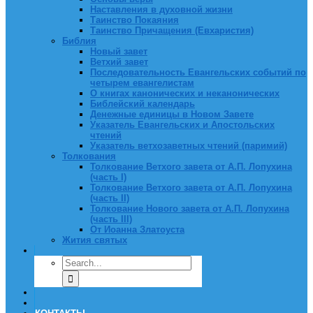
Наставления в духовной жизни
Таинство Покаяния
Таинство Причащения (Евхаристия)
Библия
Новый завет
Ветхий завет
Последовательность Евангельских событий по
четырем евангелистам
О книгах канонических и неканонических
Библейский календарь
Денежные единицы в Новом Завете
Указатель Евангельских и Апостольских
чтений
Указатель ветхозаветных чтений (паримий)
Толкования
Толкование Ветхого завета от А.П. Лопухина
(часть I)
Толкование Ветхого завета от А.П. Лопухина
(часть II)
Толкование Нового завета от А.П. Лопухина
(часть III)
От Иоанна Златоуста
Жития святых