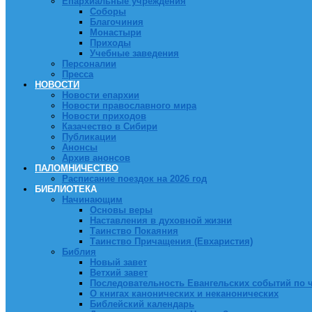
Епархиальные учреждения
Соборы
Благочиния
Монастыри
Приходы
Учебные заведения
Персоналии
Пресса
НОВОСТИ
Новости епархии
Новости православного мира
Новости приходов
Казачество в Сибири
Публикации
Анонсы
Архив анонсов
ПАЛОМНИЧЕСТВО
Расписание поездок на 2026 год
БИБЛИОТЕКА
Начинающим
Основы веры
Наставления в духовной жизни
Таинство Покаяния
Таинство Причащения (Евхаристия)
Библия
Новый завет
Ветхий завет
Последовательность Евангельских событий по 
О книгах канонических и неканонических
Библейский календарь