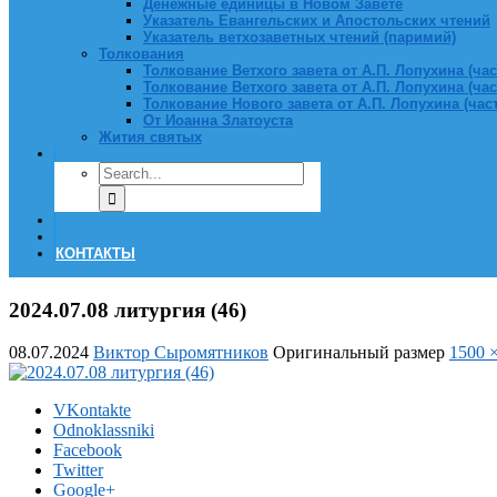
Денежные единицы в Новом Завете
Указатель Евангельских и Апостольских чтений
Указатель ветхозаветных чтений (паримий)
Толкования
Толкование Ветхого завета от А.П. Лопухина (част
Толкование Ветхого завета от А.П. Лопухина (част
Толкование Нового завета от А.П. Лопухина (часть
От Иоанна Златоуста
Жития святых
КОНТАКТЫ
2024.07.08 литургия (46)
08.07.2024
Виктор Сыромятников
Оригинальный размер
1500 
VKontakte
Odnoklassniki
Facebook
Twitter
Google+