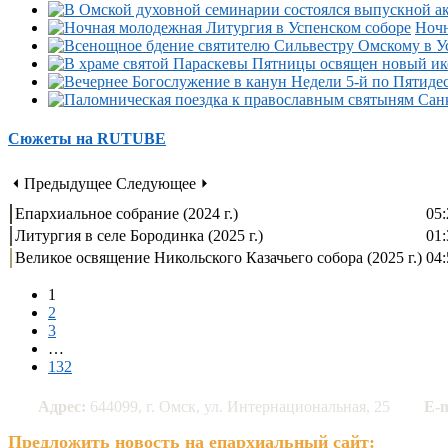
Ночн
Сюжеты на RUTUBE
⏴ Предыдущее
Следующее ⏵
Епархиальное собрание (2024 г.)
05:
Литургия в селе Бородинка (2025 г.)
01:
Великое освящение Никольского Казачьего собора (2025 г.)
04:
1
2
3
…
132
Адрес:
644099, г. Омск, ул. Интернациональная, 25
E-m
Предложить новость на епархиальный сайт: