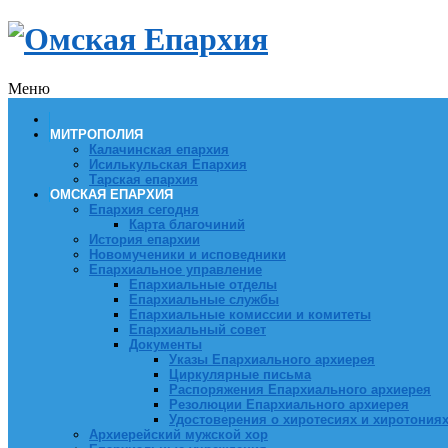
Меню
МИТРОПОЛИЯ
Калачинская епархия
Исилькульская Епархия
Тарская епархия
ОМСКАЯ ЕПАРХИЯ
Епархия сегодня
Карта благочиний
История епархии
Новомученики и исповедники
Епархиальное управление
Епархиальные отделы
Епархиальные службы
Епархиальные комиссии и комитеты
Епархиальный совет
Документы
Указы Епархиального архиерея
Циркулярные письма
Распоряжения Епархиального архиерея
Резолюции Епархиального архиерея
Удостоверения о хиротесиях и хиротония
Архиерейский мужской хор