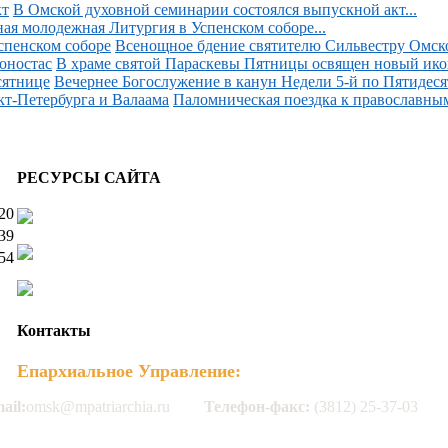
В Омской духовной семинарии состоялся выпускной акт...
ая молодежная Литургия в Успенском соборе...
Всенощное бдение святителю Сильвестру Омском
В храме святой Параскевы Пятницы освящен новый икон
Вечернее Богослужение в канун Недели 5-й по Пятидесят
Паломническая поездка к православным
РЕСУРСЫ САЙТА
20
39
54
Контакты
Епархиальное Управление:
ail:
omsk@mpatriarchia.ru
Телефон-факс:
(3812) 25-37-03