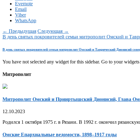
Evernote
Email
Viber
WhatsApp
← Предыдущая
Следующая →
В день святых покровителей семьи митрополит Омский и Тав
В день святых покровителей семьи митрополит Омский и Таврический Дионисий сов
You have not selected any widget for this sidebar. Go to your widgets 
Митрополит
Митрополит Омский и Прииртышский Дионисий, Глава Ом
12.10.2023
Родился 1 октября 1975 г. в Рязани. В 1992 г. окончил рязанск
Омские Епархиальные ведомости, 1898–1917 годы