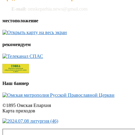
E-mail:
omskeparhia.news@gmail.com
местоположение
рекомендуем
Наш баннер
©1895 Омская Епархия
Карта приходов