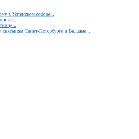
у в Успенском соборе...
остас...
нице...
 святыням Санкт-Петербурга и Валаама...