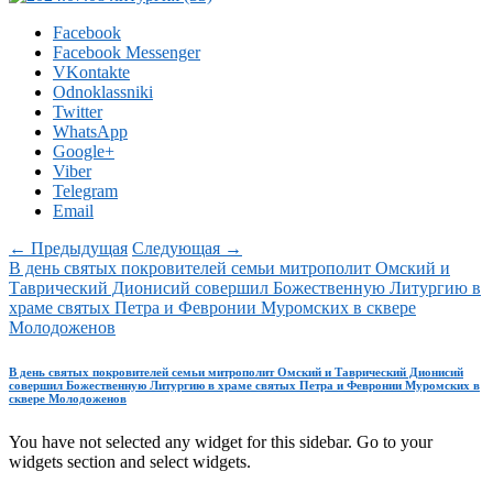
Facebook
Facebook Messenger
VKontakte
Odnoklassniki
Twitter
WhatsApp
Google+
Viber
Telegram
Email
← Предыдущая
Следующая →
В день святых покровителей семьи митрополит Омский и
Таврический Дионисий совершил Божественную Литургию в
храме святых Петра и Февронии Муромских в сквере
Молодоженов
В день святых покровителей семьи митрополит Омский и Таврический Дионисий
совершил Божественную Литургию в храме святых Петра и Февронии Муромских в
сквере Молодоженов
You have not selected any widget for this sidebar. Go to your
widgets section and select widgets.