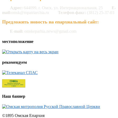
Адрес:
644099, г. Омск, ул. Интернациональная, 25
E-
mail:
omsk@mpatriarchia.ru
Телефон-факс:
(3812) 25-37-03
Предложить новость на епархиальный сайт:
E-mail:
omskeparhia.news@gmail.com
местоположение
рекомендуем
Наш баннер
©1895 Омская Епархия