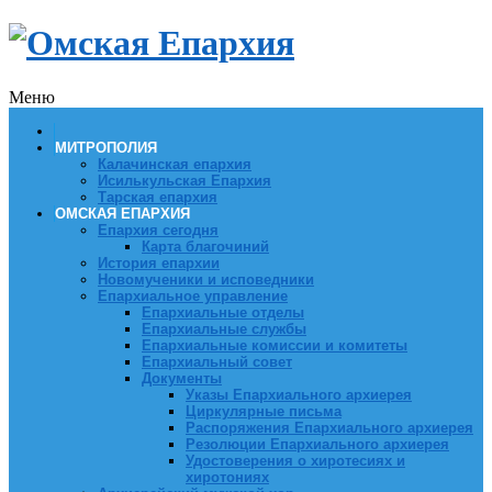
Меню
МИТРОПОЛИЯ
Калачинская епархия
Исилькульская Епархия
Тарская епархия
ОМСКАЯ ЕПАРХИЯ
Епархия сегодня
Карта благочиний
История епархии
Новомученики и исповедники
Епархиальное управление
Епархиальные отделы
Епархиальные службы
Епархиальные комиссии и комитеты
Епархиальный совет
Документы
Указы Епархиального архиерея
Циркулярные письма
Распоряжения Епархиального архиерея
Резолюции Епархиального архиерея
Удостоверения о хиротесиях и
хиротониях