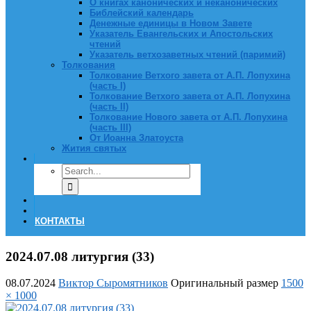
О книгах канонических и неканонических
Библейский календарь
Денежные единицы в Новом Завете
Указатель Евангельских и Апостольских
чтений
Указатель ветхозаветных чтений (паримий)
Толкования
Толкование Ветхого завета от А.П. Лопухина
(часть I)
Толкование Ветхого завета от А.П. Лопухина
(часть II)
Толкование Нового завета от А.П. Лопухина
(часть III)
От Иоанна Златоуста
Жития святых
КОНТАКТЫ
2024.07.08 литургия (33)
08.07.2024
Виктор Сыромятников
Оригинальный размер
1500
× 1000