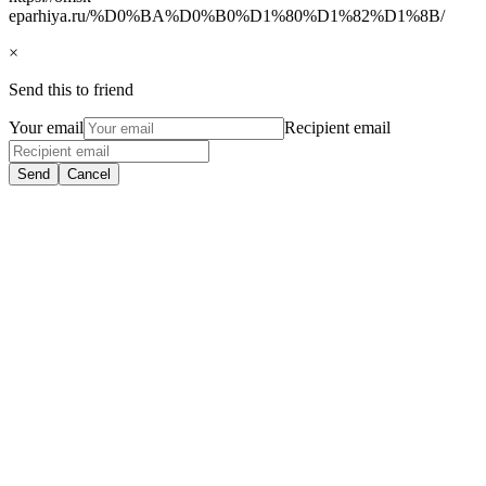
eparhiya.ru/%D0%BA%D0%B0%D1%80%D1%82%D1%8B/
×
Send this to friend
Your email
Recipient email
Send
Cancel