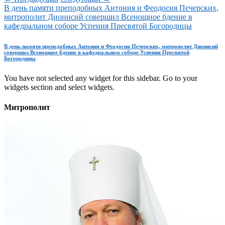
В день памяти преподобных Антония и Феодосия Печерских,
митрополит Дионисий совершил Всенощное бдение в
кафедральном соборе Успения Пресвятой Богородицы
В день памяти преподобных Антония и Феодосия Печерских, митрополит Дионисий
совершил Всенощное бдение в кафедральном соборе Успения Пресвятой
Богородицы
You have not selected any widget for this sidebar. Go to your
widgets section and select widgets.
Митрополит