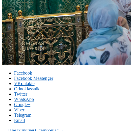
Facebook
Facebook Messenger
VKontakte
Odnoklassniki
Twitter
WhatsApp
Google+
Viber
Telegram
Email
← Предыдущая
Следующая →