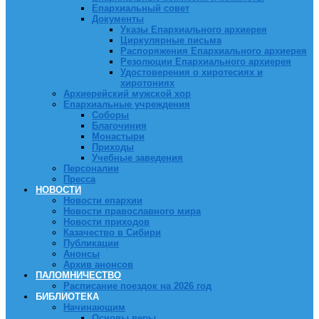
Епархиальный совет
Документы
Указы Епархиального архиерея
Циркулярные письма
Распоряжения Епархиального архиерея
Резолюции Епархиального архиерея
Удостоверения о хиротесиях и
хиротониях
Архиерейский мужской хор
Епархиальные учреждения
Соборы
Благочиния
Монастыри
Приходы
Учебные заведения
Персоналии
Пресса
НОВОСТИ
Новости епархии
Новости православного мира
Новости приходов
Казачество в Сибири
Публикации
Анонсы
Архив анонсов
ПАЛОМНИЧЕСТВО
Расписание поездок на 2026 год
БИБЛИОТЕКА
Начинающим
Основы веры