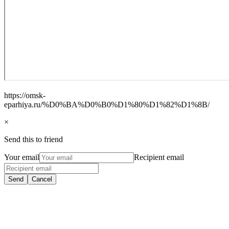
https://omsk-
eparhiya.ru/%D0%BA%D0%B0%D1%80%D1%82%D1%8B/
×
Send this to friend
Your email
Recipient email
Send
Cancel