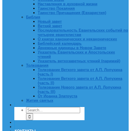
Наставления в духовной жизни
Таинство Покаяния
Таинство Причащения (Евхаристия)
Библия
Новый завет
Ветхий завет
Последовательность Евангельских событий по
четырем евангелистам
О книгах канонических и неканонических
Библейский календарь
Денежные единицы в Новом Завете
Указатель Евангельских и Апостольских
чтений
Указатель ветхозаветных чтений (паримий)
Толкования
Толкование Ветхого завета от А.П. Лопухина
(часть I)
Толкование Ветхого завета от А.П. Лопухина
(часть II)
Толкование Нового завета от А.П. Лопухина
(часть III)
От Иоанна Златоуста
Жития святых