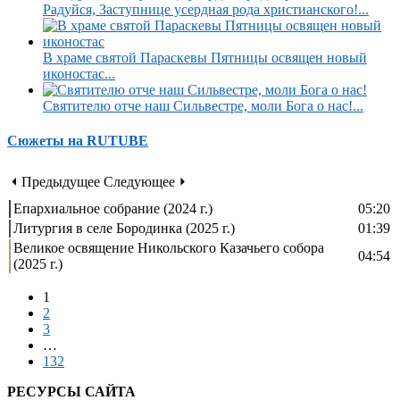
Радуйся, Заступнице усердная рода христианского!...
В храме святой Параскевы Пятницы освящен новый
иконостас...
Святителю отче наш Сильвестре, моли Бога о нас!...
Сюжеты на RUTUBE
⏴ Предыдущее
Следующее ⏵
Епархиальное собрание (2024 г.)
05:20
Литургия в селе Бородинка (2025 г.)
01:39
Великое освящение Никольского Казачьего собора
04:54
(2025 г.)
1
2
3
…
132
РЕСУРСЫ САЙТА