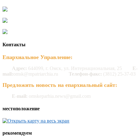
Контакты
Епархиальное Управление:
Адрес:
644099, г. Омск, ул. Интернациональная, 25
E-
mail:
omsk@mpatriarchia.ru
Телефон-факс:
(3812) 25-37-03
Предложить новость на епархиальный сайт:
E-mail:
omskeparhia.news@gmail.com
местоположение
рекомендуем