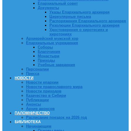
Епархиальный совет
Документы
Указы Епархиального архиерея
Циркулярные письма
Распоряжения Епархиального архиерея
Резолюции Епархиального архиерея
Удостоверения о хиротесиях и
хиротониях
Архиерейский мужской хор
Епархиальные учреждения
Соборы
Благочиния
Монастыри
Приходы
Учебные заведения
Персоналии
Пресса
НОВОСТИ
Новости епархии
Новости православного мира
Новости приходов
Казачество в Сибири
Публикации
Анонсы
Архив анонсов
ПАЛОМНИЧЕСТВО
Расписание поездок на 2026 год
БИБЛИОТЕКА
Начинающим
Основы веры