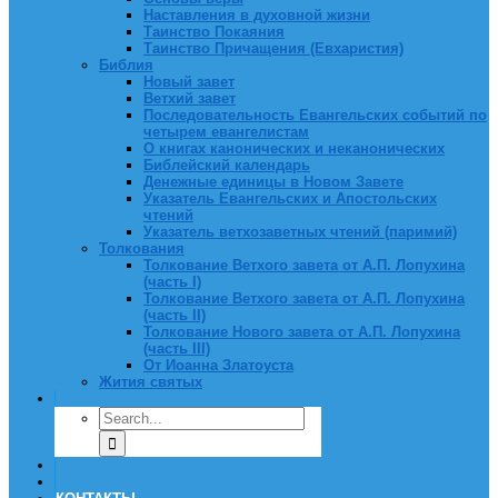
Наставления в духовной жизни
Таинство Покаяния
Таинство Причащения (Евхаристия)
Библия
Новый завет
Ветхий завет
Последовательность Евангельских событий по
четырем евангелистам
О книгах канонических и неканонических
Библейский календарь
Денежные единицы в Новом Завете
Указатель Евангельских и Апостольских
чтений
Указатель ветхозаветных чтений (паримий)
Толкования
Толкование Ветхого завета от А.П. Лопухина
(часть I)
Толкование Ветхого завета от А.П. Лопухина
(часть II)
Толкование Нового завета от А.П. Лопухина
(часть III)
От Иоанна Златоуста
Жития святых