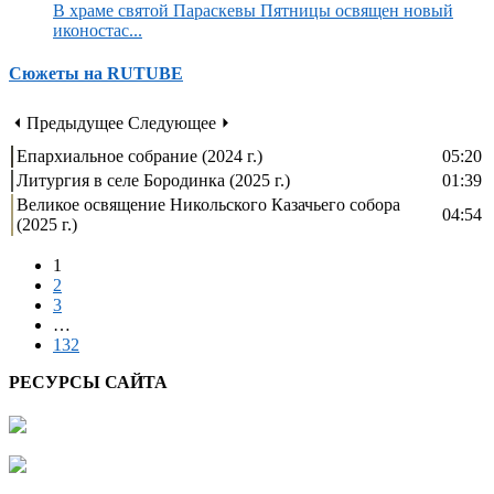
В храме святой Параскевы Пятницы освящен новый
иконостас...
Сюжеты на RUTUBE
⏴ Предыдущее
Следующее ⏵
Епархиальное собрание (2024 г.)
05:20
Литургия в селе Бородинка (2025 г.)
01:39
Великое освящение Никольского Казачьего собора
04:54
(2025 г.)
1
2
3
…
132
РЕСУРСЫ САЙТА