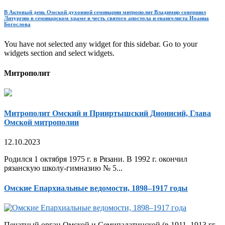
В Актовый день Омской духовной семинарии митрополит Владимир совершил
Литургию в семинарском храме в честь святого апостола и евангелиста Иоанна
Богослова
You have not selected any widget for this sidebar. Go to your
widgets section and select widgets.
Митрополит
Митрополит Омский и Прииртышский Дионисий, Глава
Омской митрополии
12.10.2023
Родился 1 октября 1975 г. в Рязани. В 1992 г. окончил
рязанскую школу-гимназию № 5...
Омские Епархиальные ведомости, 1898–1917 годы
Печатный орган Омской и Семипалатинской (в 1911–1913 гг.