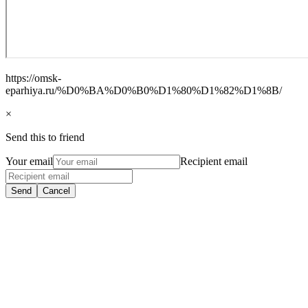
https://omsk-
eparhiya.ru/%D0%BA%D0%B0%D1%80%D1%82%D1%8B/
×
Send this to friend
Your email
Recipient email
Send
Cancel