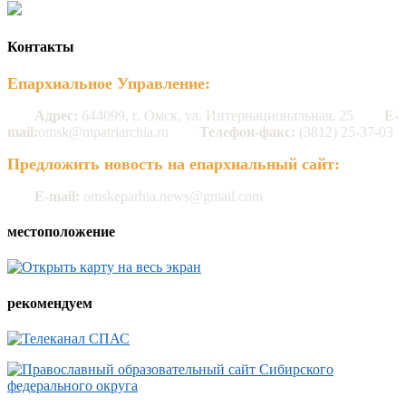
Контакты
Епархиальное Управление:
Адрес:
644099, г. Омск, ул. Интернациональная, 25
E-
mail:
omsk@mpatriarchia.ru
Телефон-факс:
(3812) 25-37-03
Предложить новость на епархиальный сайт:
E-mail:
omskeparhia.news@gmail.com
местоположение
рекомендуем