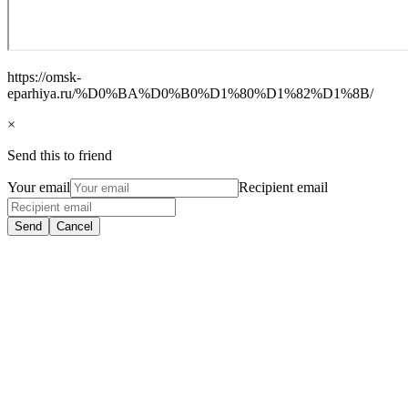
https://omsk-
eparhiya.ru/%D0%BA%D0%B0%D1%80%D1%82%D1%8B/
×
Send this to friend
Your email
Recipient email
Send
Cancel