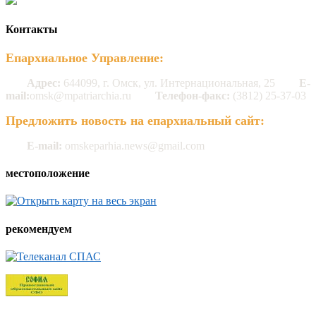
Контакты
Епархиальное Управление:
Адрес:
644099, г. Омск, ул. Интернациональная, 25
E-
mail:
omsk@mpatriarchia.ru
Телефон-факс:
(3812) 25-37-03
Предложить новость на епархиальный сайт:
E-mail:
omskeparhia.news@gmail.com
местоположение
рекомендуем