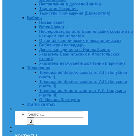
Наставления в духовной жизни
Таинство Покаяния
Таинство Причащения (Евхаристия)
Библия
Новый завет
Ветхий завет
Последовательность Евангельских событий по
четырем евангелистам
О книгах канонических и неканонических
Библейский календарь
Денежные единицы в Новом Завете
Указатель Евангельских и Апостольских
чтений
Указатель ветхозаветных чтений (паримий)
Толкования
Толкование Ветхого завета от А.П. Лопухина
(часть I)
Толкование Ветхого завета от А.П. Лопухина
(часть II)
Толкование Нового завета от А.П. Лопухина
(часть III)
От Иоанна Златоуста
Жития святых