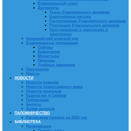
Епархиальный совет
Документы
Указы Епархиального архиерея
Циркулярные письма
Распоряжения Епархиального архиерея
Резолюции Епархиального архиерея
Удостоверения о хиротесиях и
хиротониях
Архиерейский мужской хор
Епархиальные учреждения
Соборы
Благочиния
Монастыри
Приходы
Учебные заведения
Персоналии
Пресса
НОВОСТИ
Новости епархии
Новости православного мира
Новости приходов
Казачество в Сибири
Публикации
Анонсы
Архив анонсов
ПАЛОМНИЧЕСТВО
Расписание поездок на 2026 год
БИБЛИОТЕКА
Начинающим
Основы веры