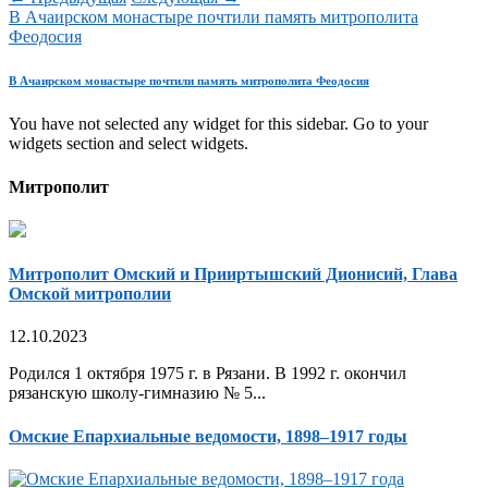
В Ачаирском монастыре почтили память митрополита
Феодосия
В Ачаирском монастыре почтили память митрополита Феодосия
You have not selected any widget for this sidebar. Go to your
widgets section and select widgets.
Митрополит
Митрополит Омский и Прииртышский Дионисий, Глава
Омской митрополии
12.10.2023
Родился 1 октября 1975 г. в Рязани. В 1992 г. окончил
рязанскую школу-гимназию № 5...
Омские Епархиальные ведомости, 1898–1917 годы