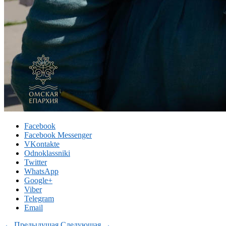
Facebook
Facebook Messenger
VKontakte
Odnoklassniki
Twitter
WhatsApp
Google+
Viber
Telegram
Email
← Предыдущая
Следующая →