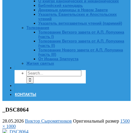
О книгах канонических и неканонических
Библейский календарь
Денежные единицы в Новом Завете
Указатель Евангельских и Апостольских
чтений
Указатель ветхозаветных чтений (паримий)
Толкования
Толкование Ветхого завета от А.П. Лопухина
(часть I)
Толкование Ветхого завета от А.П. Лопухина
(часть II)
Толкование Нового завета от А.П. Лопухина
(часть III)
От Иоанна Златоуста
Жития святых
КОНТАКТЫ
_DSC8064
28.05.2026
Виктор Сыромятников
Оригинальный размер
1500
× 1000