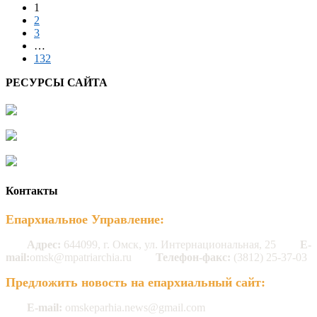
1
2
3
…
132
РЕСУРСЫ САЙТА
Контакты
Епархиальное Управление:
Адрес:
644099, г. Омск, ул. Интернациональная, 25
E-
mail:
omsk@mpatriarchia.ru
Телефон-факс:
(3812) 25-37-03
Предложить новость на епархиальный сайт:
E-mail:
omskeparhia.news@gmail.com