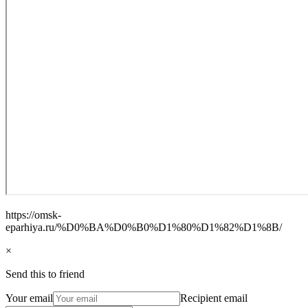
https://omsk-
eparhiya.ru/%D0%BA%D0%B0%D1%80%D1%82%D1%8B/
×
Send this to friend
Your email
Recipient email