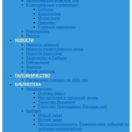
Архиерейский мужской хор
Епархиальные учреждения
Соборы
Благочиния
Монастыри
Приходы
Учебные заведения
Персоналии
Пресса
НОВОСТИ
Новости епархии
Новости православного мира
Новости приходов
Казачество в Сибири
Публикации
Анонсы
Архив анонсов
ПАЛОМНИЧЕСТВО
Расписание поездок на 2026 год
БИБЛИОТЕКА
Начинающим
Основы веры
Наставления в духовной жизни
Таинство Покаяния
Таинство Причащения (Евхаристия)
Библия
Новый завет
Ветхий завет
Последовательность Евангельских событий по
четырем евангелистам