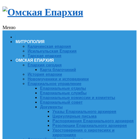
Меню
МИТРОПОЛИЯ
Калачинская епархия
Исилькульская Епархия
Тарская епархия
ОМСКАЯ ЕПАРХИЯ
Епархия сегодня
Карта благочиний
История епархии
Новомученики и исповедники
Епархиальное управление
Епархиальные отделы
Епархиальные службы
Епархиальные комиссии и комитеты
Епархиальный совет
Документы
Указы Епархиального архиерея
Циркулярные письма
Распоряжения Епархиального архиерея
Резолюции Епархиального архиерея
Удостоверения о хиротесиях и
хиротониях