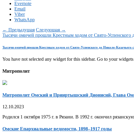
Evernote
Email
Viber
WhatsApp
← Предыдущая
Следующая →
Тысячи омичей прошли Крестным ходом от Свято-Успенского д
Тысячи омичей прошли Крестным ходом от Свято-Успенского до Николо-Казачьего 
You have not selected any widget for this sidebar. Go to your widgets 
Митрополит
Митрополит Омский и Прииртышский Дионисий, Глава Ом
12.10.2023
Родился 1 октября 1975 г. в Рязани. В 1992 г. окончил рязанск
Омские Епархиальные ведомости, 1898–1917 годы