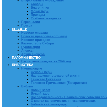
Епархиальные учреждения
Соборы
Благочиния
Монастыри
Приходы
Учебные заведения
Персоналии
Пресса
НОВОСТИ
Новости епархии
Новости православного мира
Новости приходов
Казачество в Сибири
Публикации
Анонсы
Архив анонсов
ПАЛОМНИЧЕСТВО
Расписание поездок на 2026 год
БИБЛИОТЕКА
Начинающим
Основы веры
Наставления в духовной жизни
Таинство Покаяния
Таинство Причащения (Евхаристия)
Библия
Новый завет
Ветхий завет
Последовательность Евангельских событий по 
О книгах канонических и неканонических
Библейский календарь