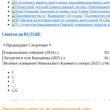
Престольны
Паломничеств
В Омс
Сюжеты на RUTUBE
⏴ Предыдущее
Следующее ⏵
Епархиальное собрание (2024 г.)
05:
Литургия в селе Бородинка (2025 г.)
01:
Великое освящение Никольского Казачьего собора (2025 г.)
04:
1
2
3
…
132
Адрес:
644099, г. Омск, ул. Интернациональная, 25
E-m
Предложить новость на епархиальный сайт: