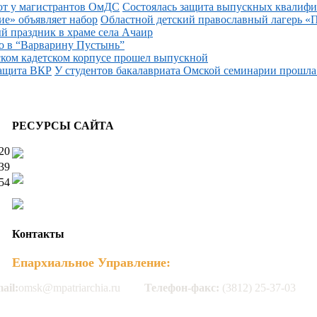
Состоялась защита выпускных квалифи
Областной детский православный лагерь «П
й праздник в храме села Ачаир
о в “Варварину Пустынь”
ком кадетском корпусе прошел выпускной
У студентов бакалавриата Омской семинарии прошла 
РЕСУРСЫ САЙТА
20
39
54
Контакты
Епархиальное Управление:
ail:
omsk@mpatriarchia.ru
Телефон-факс:
(3812) 25-37-03