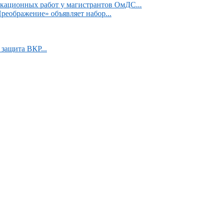
кационных работ у магистрантов ОмДС...
реображение» объявляет набор...
защита ВКР...