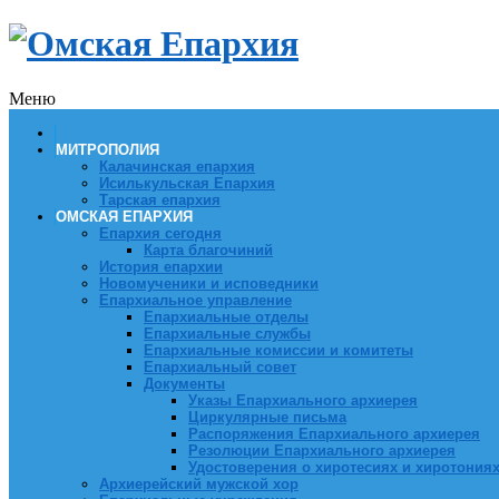
Меню
МИТРОПОЛИЯ
Калачинская епархия
Исилькульская Епархия
Тарская епархия
ОМСКАЯ ЕПАРХИЯ
Епархия сегодня
Карта благочиний
История епархии
Новомученики и исповедники
Епархиальное управление
Епархиальные отделы
Епархиальные службы
Епархиальные комиссии и комитеты
Епархиальный совет
Документы
Указы Епархиального архиерея
Циркулярные письма
Распоряжения Епархиального архиерея
Резолюции Епархиального архиерея
Удостоверения о хиротесиях и хиротония
Архиерейский мужской хор