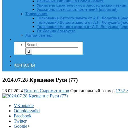
Денежные единицы в Новом Завете
Указатель Евангельских и Апостольских чтений
Указатель ветхозаветных чтений (паримий)
Толкования
Толкование Ветхого завета от А.П. Лопухина (част
Толкование Ветхого завета от А.П. Лопухина (част
Толкование Нового завета от А.П. Лопухина (часть
От Иоанна Златоуста
Жития святых
КОНТАКТЫ
2024.07.28 Крещение Руси (77)
28.07.2024
Виктор Сыромятников
Оригинальный размер
1332 
VKontakte
Odnoklassniki
Facebook
Twitter
Google+