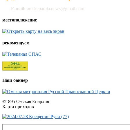
E-mail:
omskeparhia.news@gmail.com
местоположение
рекомендуем
Наш баннер
©1895 Омская Епархия
Карта приходов