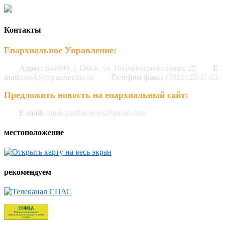
Контакты
Епархиальное Управление:
Адрес:
644099, г. Омск, ул. Интернациональная, 25
E-
mail:
omsk@mpatriarchia.ru
Телефон-факс:
(3812) 25-37-03
Предложить новость на епархиальный сайт:
E-mail:
omskeparhia.news@gmail.com
местоположение
рекомендуем