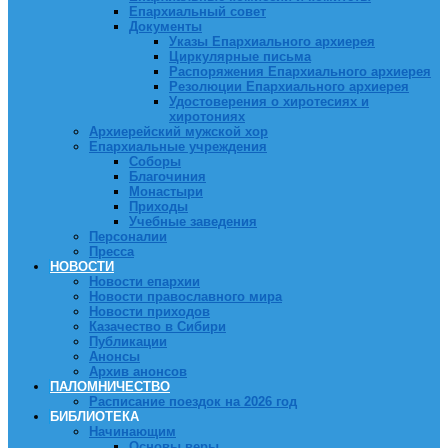
Епархиальный совет
Документы
Указы Епархиального архиерея
Циркулярные письма
Распоряжения Епархиального архиерея
Резолюции Епархиального архиерея
Удостоверения о хиротесиях и
хиротониях
Архиерейский мужской хор
Епархиальные учреждения
Соборы
Благочиния
Монастыри
Приходы
Учебные заведения
Персоналии
Пресса
НОВОСТИ
Новости епархии
Новости православного мира
Новости приходов
Казачество в Сибири
Публикации
Анонсы
Архив анонсов
ПАЛОМНИЧЕСТВО
Расписание поездок на 2026 год
БИБЛИОТЕКА
Начинающим
Основы веры