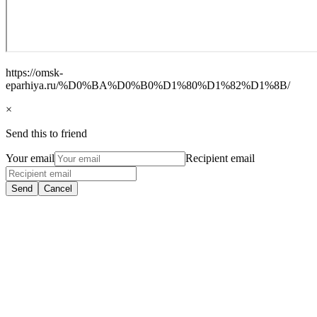
https://omsk-
eparhiya.ru/%D0%BA%D0%B0%D1%80%D1%82%D1%8B/
×
Send this to friend
Your email
Recipient email
Send
Cancel