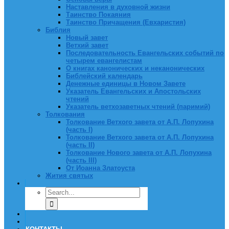
Наставления в духовной жизни
Таинство Покаяния
Таинство Причащения (Евхаристия)
Библия
Новый завет
Ветхий завет
Последовательность Евангельских событий по
четырем евангелистам
О книгах канонических и неканонических
Библейский календарь
Денежные единицы в Новом Завете
Указатель Евангельских и Апостольских
чтений
Указатель ветхозаветных чтений (паримий)
Толкования
Толкование Ветхого завета от А.П. Лопухина
(часть I)
Толкование Ветхого завета от А.П. Лопухина
(часть II)
Толкование Нового завета от А.П. Лопухина
(часть III)
От Иоанна Златоуста
Жития святых