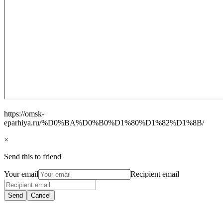
https://omsk-
eparhiya.ru/%D0%BA%D0%B0%D1%80%D1%82%D1%8B/
×
Send this to friend
Your email
Recipient email
Send
Cancel