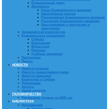
Епархиальный совет
Документы
Указы Епархиального архиерея
Циркулярные письма
Распоряжения Епархиального архиерея
Резолюции Епархиального архиерея
Удостоверения о хиротесиях и
хиротониях
Архиерейский мужской хор
Епархиальные учреждения
Соборы
Благочиния
Монастыри
Приходы
Учебные заведения
Персоналии
Пресса
НОВОСТИ
Новости епархии
Новости православного мира
Новости приходов
Казачество в Сибири
Публикации
Анонсы
Архив анонсов
ПАЛОМНИЧЕСТВО
Расписание поездок на 2026 год
БИБЛИОТЕКА
Начинающим
Основы веры