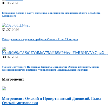
01.08.2026
Всенощное бдение в канун праздника обретения мощей преподобного Серафима
Саровского
31.07.2026
Слёт трезвости и здоровья пройдет в Омске с 21 по 23 августа
30.07.2026
Указом Святейшего Патриарха Кирилла митрополит Омский и Прииртышский
Дионисий назначен временно управляющим Исилькульской епархией
Митрополит
Митрополит Омский и Прииртышский Дионисий, Глава
Омской митрополии