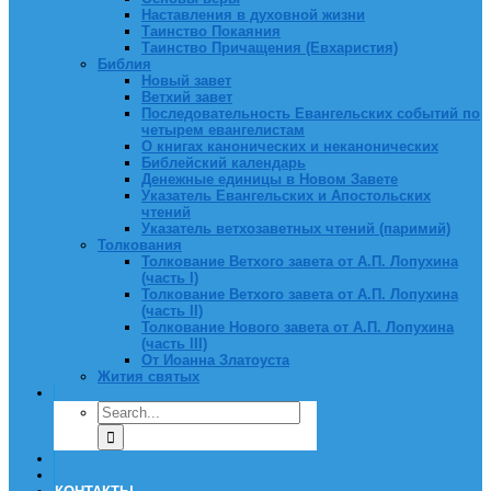
Наставления в духовной жизни
Таинство Покаяния
Таинство Причащения (Евхаристия)
Библия
Новый завет
Ветхий завет
Последовательность Евангельских событий по
четырем евангелистам
О книгах канонических и неканонических
Библейский календарь
Денежные единицы в Новом Завете
Указатель Евангельских и Апостольских
чтений
Указатель ветхозаветных чтений (паримий)
Толкования
Толкование Ветхого завета от А.П. Лопухина
(часть I)
Толкование Ветхого завета от А.П. Лопухина
(часть II)
Толкование Нового завета от А.П. Лопухина
(часть III)
От Иоанна Златоуста
Жития святых