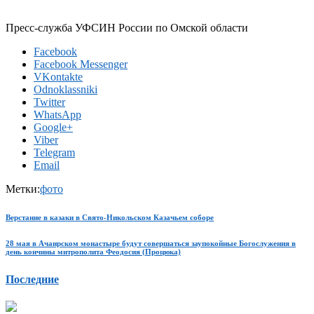
Пресс-служба УФСИН России по Омской области
Facebook
Facebook Messenger
VKontakte
Odnoklassniki
Twitter
WhatsApp
Google+
Viber
Telegram
Email
Метки:
фото
Верстание в казаки в Свято-Никольском Казачьем соборе
28 мая в Ачаирском монастыре будут совершаться заупокойные Богослужения в
день кончины митрополита Феодосия (Процюка)
Последние