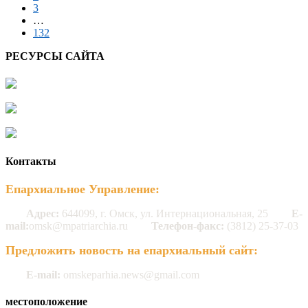
3
…
132
РЕСУРСЫ САЙТА
Контакты
Епархиальное Управление:
Адрес:
644099, г. Омск, ул. Интернациональная, 25
E-
mail:
omsk@mpatriarchia.ru
Телефон-факс:
(3812) 25-37-03
Предложить новость на епархиальный сайт:
E-mail:
omskeparhia.news@gmail.com
местоположение