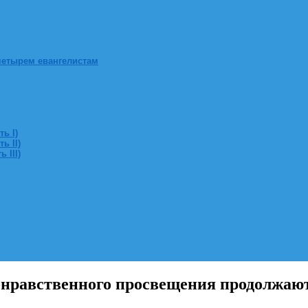
четырем евангелистам
ь I)
ь II)
 III)
-нравственного просвещения продолжаю