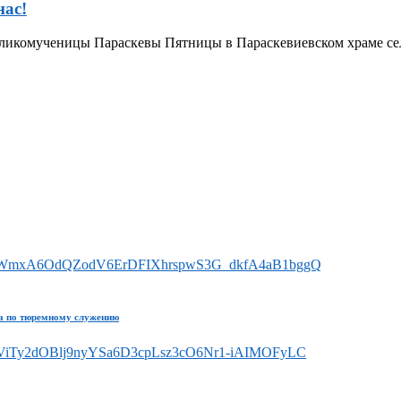
нас!
 Великомученицы Параскевы Пятницы в Параскевиевском храме с
ла по тюремному служению