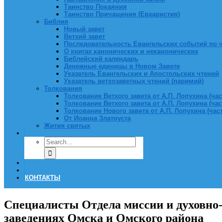
Таинство Покаяния
Таинство Причащения (Евхаристия)
Библия
Новый завет
Ветхий завет
Последовательность Евангельских событий по 
О книгах канонических и неканонических
Библейский календарь
Денежные единицы в Новом Завете
Указатель Евангельских и Апостольских чтений
Указатель ветхозаветных чтений (паримий)
Толкования
Толкование Ветхого завета от А.П. Лопухина (част
Толкование Ветхого завета от А.П. Лопухина (част
Толкование Нового завета от А.П. Лопухина (часть
От Иоанна Златоуста
Жития святых
КОНТАКТЫ
Специалисты Отдела миссии и духовно
заведениях Омска и Омского района