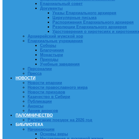
Епархиальный совет
Документы
Указы Епархиального архиерея
Циркулярные письма
Распоряжения Епархиального архиерея
Резолюции Епархиального архиерея
Удостоверения о хиротесиях и хиротония
Архиерейский мужской хор
Епархиальные учреждения
Соборы
Благочиния
Монастыри
Приходы
Учебные заведения
Персоналии
Пресса
НОВОСТИ
Новости епархии
Новости православного мира
Новости приходов
Казачество в Сибири
Публикации
Анонсы
Архив анонсов
ПАЛОМНИЧЕСТВО
Расписание поездок на 2026 год
БИБЛИОТЕКА
Начинающим
Основы веры
Наставления в духовной жизни