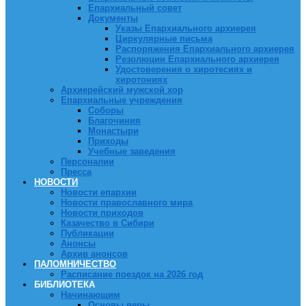
Епархиальный совет
Документы
Указы Епархиального архиерея
Циркулярные письма
Распоряжения Епархиального архиерея
Резолюции Епархиального архиерея
Удостоверения о хиротесиях и
хиротониях
Архиерейский мужской хор
Епархиальные учреждения
Соборы
Благочиния
Монастыри
Приходы
Учебные заведения
Персоналии
Пресса
НОВОСТИ
Новости епархии
Новости православного мира
Новости приходов
Казачество в Сибири
Публикации
Анонсы
Архив анонсов
ПАЛОМНИЧЕСТВО
Расписание поездок на 2026 год
БИБЛИОТЕКА
Начинающим
Основы веры