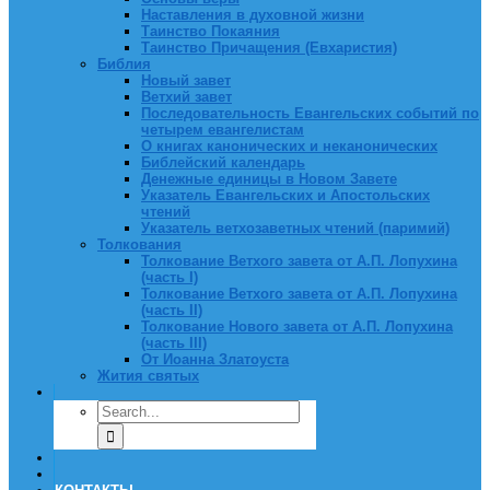
Наставления в духовной жизни
Таинство Покаяния
Таинство Причащения (Евхаристия)
Библия
Новый завет
Ветхий завет
Последовательность Евангельских событий по
четырем евангелистам
О книгах канонических и неканонических
Библейский календарь
Денежные единицы в Новом Завете
Указатель Евангельских и Апостольских
чтений
Указатель ветхозаветных чтений (паримий)
Толкования
Толкование Ветхого завета от А.П. Лопухина
(часть I)
Толкование Ветхого завета от А.П. Лопухина
(часть II)
Толкование Нового завета от А.П. Лопухина
(часть III)
От Иоанна Златоуста
Жития святых