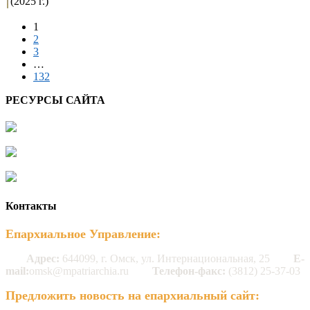
(2025 г.)
1
2
3
…
132
РЕСУРСЫ САЙТА
Контакты
Епархиальное Управление:
Адрес:
644099, г. Омск, ул. Интернациональная, 25
E-
mail:
omsk@mpatriarchia.ru
Телефон-факс:
(3812) 25-37-03
Предложить новость на епархиальный сайт: