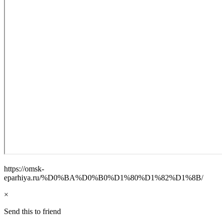
https://omsk-
eparhiya.ru/%D0%BA%D0%B0%D1%80%D1%82%D1%8B/
×
Send this to friend