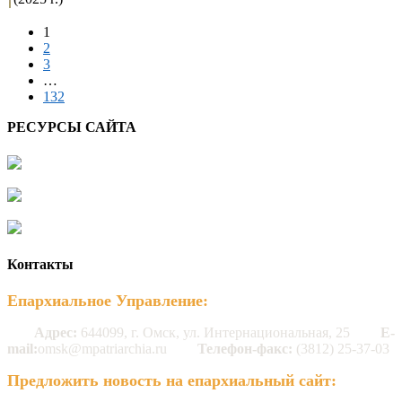
1
2
3
…
132
РЕСУРСЫ САЙТА
Контакты
Епархиальное Управление:
Адрес:
644099, г. Омск, ул. Интернациональная, 25
E-
mail:
omsk@mpatriarchia.ru
Телефон-факс:
(3812) 25-37-03
Предложить новость на епархиальный сайт: