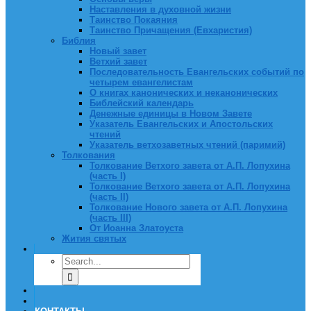
Наставления в духовной жизни
Таинство Покаяния
Таинство Причащения (Евхаристия)
Библия
Новый завет
Ветхий завет
Последовательность Евангельских событий по
четырем евангелистам
О книгах канонических и неканонических
Библейский календарь
Денежные единицы в Новом Завете
Указатель Евангельских и Апостольских
чтений
Указатель ветхозаветных чтений (паримий)
Толкования
Толкование Ветхого завета от А.П. Лопухина
(часть I)
Толкование Ветхого завета от А.П. Лопухина
(часть II)
Толкование Нового завета от А.П. Лопухина
(часть III)
От Иоанна Златоуста
Жития святых