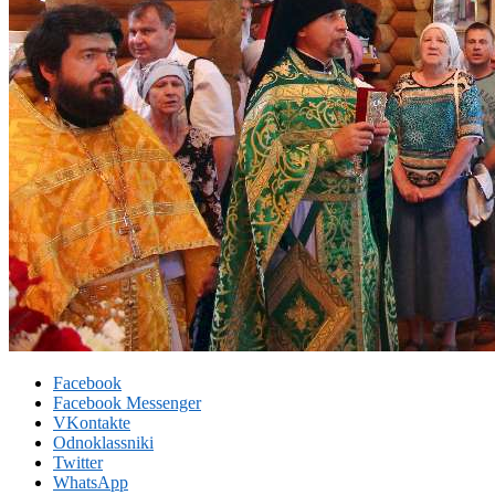
Facebook
Facebook Messenger
VKontakte
Odnoklassniki
Twitter
WhatsApp