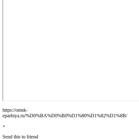
https://omsk-
eparhiya.ru/%D0%BA%D0%B0%D1%80%D1%82%D1%8B/
×
Send this to friend