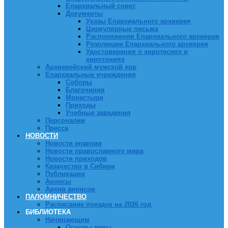
Епархиальный совет
Документы
Указы Епархиального архиерея
Циркулярные письма
Распоряжения Епархиального архиерея
Резолюции Епархиального архиерея
Удостоверения о хиротесиях и
хиротониях
Архиерейский мужской хор
Епархиальные учреждения
Соборы
Благочиния
Монастыри
Приходы
Учебные заведения
Персоналии
Пресса
НОВОСТИ
Новости епархии
Новости православного мира
Новости приходов
Казачество в Сибири
Публикации
Анонсы
Архив анонсов
ПАЛОМНИЧЕСТВО
Расписание поездок на 2026 год
БИБЛИОТЕКА
Начинающим
Основы веры