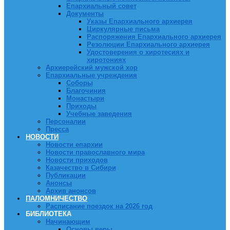
Епархиальный совет
Документы
Указы Епархиального архиерея
Циркулярные письма
Распоряжения Епархиального архиерея
Резолюции Епархиального архиерея
Удостоверения о хиротесиях и
хиротониях
Архиерейский мужской хор
Епархиальные учреждения
Соборы
Благочиния
Монастыри
Приходы
Учебные заведения
Персоналии
Пресса
НОВОСТИ
Новости епархии
Новости православного мира
Новости приходов
Казачество в Сибири
Публикации
Анонсы
Архив анонсов
ПАЛОМНИЧЕСТВО
Расписание поездок на 2026 год
БИБЛИОТЕКА
Начинающим
Основы веры