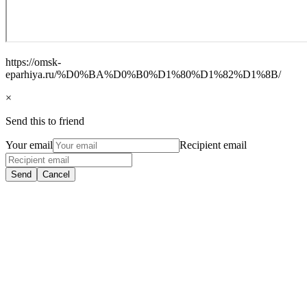
https://omsk-
eparhiya.ru/%D0%BA%D0%B0%D1%80%D1%82%D1%8B/
×
Send this to friend
Your email
Recipient email
Send
Cancel