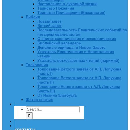
Наставления в духовной жизни
Таинство Покаяния
Таинство Причащения (Евхаристия)
Библия
Новый завет
Ветхий завет
Последовательность Евангельских событий по
четырем евангелистам
О книгах канонических и неканонических
Библейский календарь
Денежные единицы в Новом Завете
Указатель Евангельских и Апостольских
чтений
Указатель ветхозаветных чтений (паримий)
Толкования
Толкование Ветхого завета от А.П. Лопухина
(часть I)
Толкование Ветхого завета от А.П. Лопухина
(часть II)
Толкование Нового завета от А.П. Лопухина
(часть III)
От Иоанна Златоуста
Жития святых