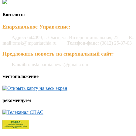
Контакты
Епархиальное Управление:
Адрес:
644099, г. Омск, ул. Интернациональная, 25
E-
mail:
omsk@mpatriarchia.ru
Телефон-факс:
(3812) 25-37-03
Предложить новость на епархиальный сайт:
E-mail:
omskeparhia.news@gmail.com
местоположение
рекомендуем