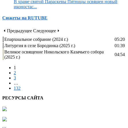
В храме святой Параскевы Пятницы освящен новый
иконостас...
Сюжеты на RUTUBE
⏴ Предыдущее
Следующее ⏵
Епархиальное собрание (2024 г.)
05:20
Литургия в селе Бородинка (2025 г.)
01:39
Великое освящение Никольского Казачьего собора
04:54
(2025 г.)
1
2
3
…
132
РЕСУРСЫ САЙТА