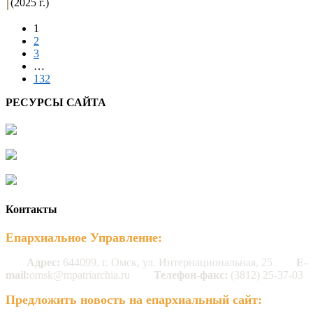
(2025 г.)
1
2
3
…
132
РЕСУРСЫ САЙТА
Контакты
Епархиальное Управление:
Адрес:
644099, г. Омск, ул. Интернациональная, 25
E-
mail:
omsk@mpatriarchia.ru
Телефон-факс:
(3812) 25-37-03
Предложить новость на епархиальный сайт: