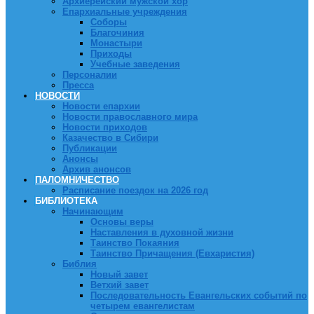
Архиерейский мужской хор
Епархиальные учреждения
Соборы
Благочиния
Монастыри
Приходы
Учебные заведения
Персоналии
Пресса
НОВОСТИ
Новости епархии
Новости православного мира
Новости приходов
Казачество в Сибири
Публикации
Анонсы
Архив анонсов
ПАЛОМНИЧЕСТВО
Расписание поездок на 2026 год
БИБЛИОТЕКА
Начинающим
Основы веры
Наставления в духовной жизни
Таинство Покаяния
Таинство Причащения (Евхаристия)
Библия
Новый завет
Ветхий завет
Последовательность Евангельских событий по
четырем евангелистам