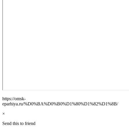
https://omsk-
eparhiya.ru/%D0%BA%D0%B0%D1%80%D1%82%D1%8B/
×
Send this to friend