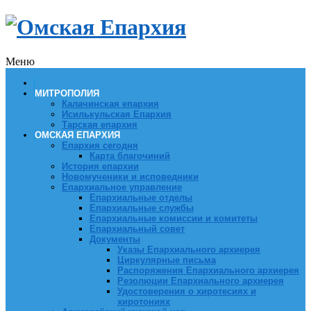
Меню
МИТРОПОЛИЯ
Калачинская епархия
Исилькульская Епархия
Тарская епархия
ОМСКАЯ ЕПАРХИЯ
Епархия сегодня
Карта благочиний
История епархии
Новомученики и исповедники
Епархиальное управление
Епархиальные отделы
Епархиальные службы
Епархиальные комиссии и комитеты
Епархиальный совет
Документы
Указы Епархиального архиерея
Циркулярные письма
Распоряжения Епархиального архиерея
Резолюции Епархиального архиерея
Удостоверения о хиротесиях и
хиротониях