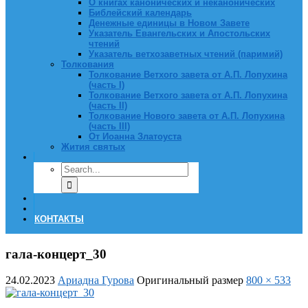
О книгах канонических и неканонических
Библейский календарь
Денежные единицы в Новом Завете
Указатель Евангельских и Апостольских
чтений
Указатель ветхозаветных чтений (паримий)
Толкования
Толкование Ветхого завета от А.П. Лопухина
(часть I)
Толкование Ветхого завета от А.П. Лопухина
(часть II)
Толкование Нового завета от А.П. Лопухина
(часть III)
От Иоанна Златоуста
Жития святых
КОНТАКТЫ
гала-концерт_30
24.02.2023
Ариадна Гурова
Оригинальный размер
800 × 533