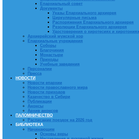
Епархиальный совет
Документы
Указы Епархиального архиерея
Циркулярные письма
Распоряжения Епархиального архиерея
Резолюции Епархиального архиерея
Удостоверения о хиротесиях и хиротония
Архиерейский мужской хор
Епархиальные учреждения
Соборы
Благочиния
Монастыри
Приходы
Учебные заведения
Персоналии
Пресса
НОВОСТИ
Новости епархии
Новости православного мира
Новости приходов
Казачество в Сибири
Публикации
Анонсы
Архив анонсов
ПАЛОМНИЧЕСТВО
Расписание поездок на 2026 год
БИБЛИОТЕКА
Начинающим
Основы веры
Наставления в духовной жизни