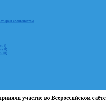
четырем евангелистам
ь I)
ь II)
 III)
приняли участие во Всероссийском слёт