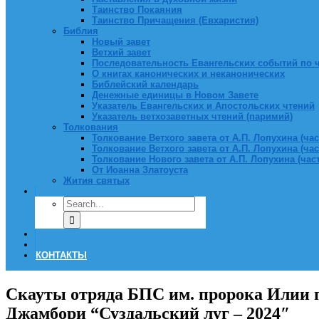
Таинство Покаяния
Таинство Причащения (Евхаристия)
Библия
Новый завет
Ветхий завет
Последовательность Евангельских событий по 
О книгах канонических и неканонических
Библейский календарь
Денежные единицы в Новом Завете
Указатель Евангельских и Апостольских чтений
Указатель ветхозаветных чтений (паримий)
Толкования
Толкование Ветхого завета от А.П. Лопухина (част
Толкование Ветхого завета от А.П. Лопухина (част
Толкование Нового завета от А.П. Лопухина (часть
От Иоанна Златоуста
Жития святых
КОНТАКТЫ
Скауты отряда БПС им. пророка Илии 
Джамбори “Суздальский луг – 2024″