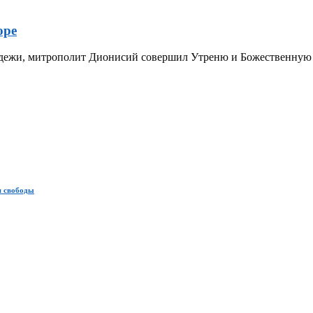
оре
олодежи, митрополит Дионисий совершил Утреню и Божественну
я свободы