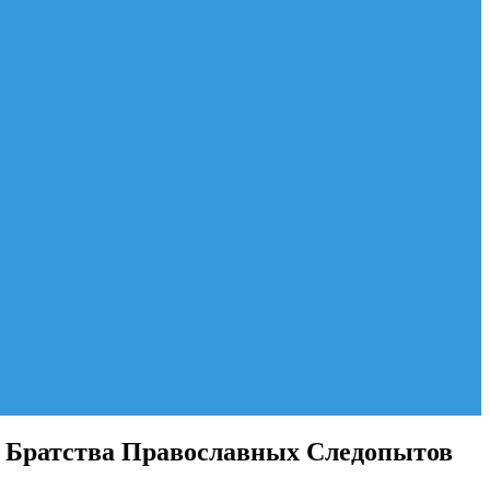
е Братства Православных Следопытов