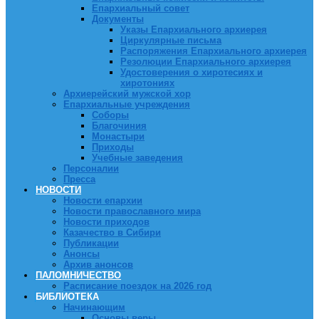
Епархиальный совет
Документы
Указы Епархиального архиерея
Циркулярные письма
Распоряжения Епархиального архиерея
Резолюции Епархиального архиерея
Удостоверения о хиротесиях и
хиротониях
Архиерейский мужской хор
Епархиальные учреждения
Соборы
Благочиния
Монастыри
Приходы
Учебные заведения
Персоналии
Пресса
НОВОСТИ
Новости епархии
Новости православного мира
Новости приходов
Казачество в Сибири
Публикации
Анонсы
Архив анонсов
ПАЛОМНИЧЕСТВО
Расписание поездок на 2026 год
БИБЛИОТЕКА
Начинающим
Основы веры