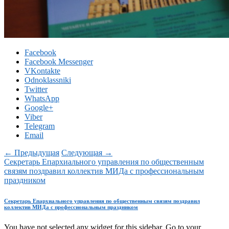
Facebook
Facebook Messenger
VKontakte
Odnoklassniki
Twitter
WhatsApp
Google+
Viber
Telegram
Email
← Предыдущая
Следующая →
Секретарь Епархиального управления по общественным
связям поздравил коллектив МИДа с профессиональным
праздником
Секретарь Епархиального управления по общественным связям поздравил
коллектив МИДа с профессиональным праздником
You have not selected any widget for this sidebar. Go to your