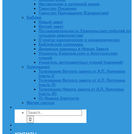
Наставления в духовной жизни
Таинство Покаяния
Таинство Причащения (Евхаристия)
Библия
Новый завет
Ветхий завет
Последовательность Евангельских событий по
четырем евангелистам
О книгах канонических и неканонических
Библейский календарь
Денежные единицы в Новом Завете
Указатель Евангельских и Апостольских
чтений
Указатель ветхозаветных чтений (паримий)
Толкования
Толкование Ветхого завета от А.П. Лопухина
(часть I)
Толкование Ветхого завета от А.П. Лопухина
(часть II)
Толкование Нового завета от А.П. Лопухина
(часть III)
От Иоанна Златоуста
Жития святых