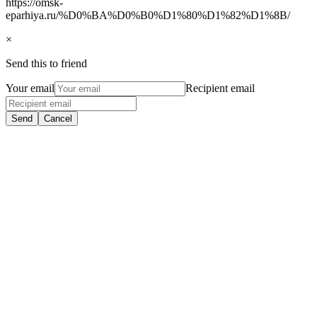
https://omsk-
eparhiya.ru/%D0%BA%D0%B0%D1%80%D1%82%D1%8B/
×
Send this to friend
Your email
Recipient email
Send
Cancel