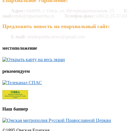
Епархиальное Управление:
Адрес:
644099, г. Омск, ул. Интернациональная, 25
E-
mail:
omsk@mpatriarchia.ru
Телефон-факс:
(3812) 25-37-03
Предложить новость на епархиальный сайт:
E-mail:
omskeparhia.news@gmail.com
местоположение
рекомендуем
Наш баннер
©1895 Омская Епархия