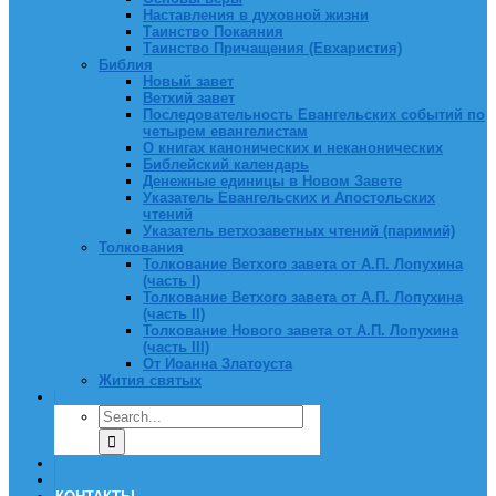
Наставления в духовной жизни
Таинство Покаяния
Таинство Причащения (Евхаристия)
Библия
Новый завет
Ветхий завет
Последовательность Евангельских событий по
четырем евангелистам
О книгах канонических и неканонических
Библейский календарь
Денежные единицы в Новом Завете
Указатель Евангельских и Апостольских
чтений
Указатель ветхозаветных чтений (паримий)
Толкования
Толкование Ветхого завета от А.П. Лопухина
(часть I)
Толкование Ветхого завета от А.П. Лопухина
(часть II)
Толкование Нового завета от А.П. Лопухина
(часть III)
От Иоанна Златоуста
Жития святых