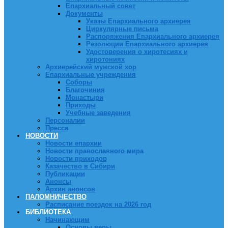
Епархиальный совет
Документы
Указы Епархиального архиерея
Циркулярные письма
Распоряжения Епархиального архиерея
Резолюции Епархиального архиерея
Удостоверения о хиротесиях и
хиротониях
Архиерейский мужской хор
Епархиальные учреждения
Соборы
Благочиния
Монастыри
Приходы
Учебные заведения
Персоналии
Пресса
НОВОСТИ
Новости епархии
Новости православного мира
Новости приходов
Казачество в Сибири
Публикации
Анонсы
Архив анонсов
ПАЛОМНИЧЕСТВО
Расписание поездок на 2026 год
БИБЛИОТЕКА
Начинающим
Основы веры