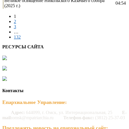
Великое освящение Никольского Казачьего собора
04:54
(2025 г.)
1
2
3
…
132
РЕСУРСЫ САЙТА
Контакты
Епархиальное Управление:
Адрес:
644099, г. Омск, ул. Интернациональная, 25
E-
mail:
omsk@mpatriarchia.ru
Телефон-факс:
(3812) 25-37-03
Предложить новость на епархиальный сайт: