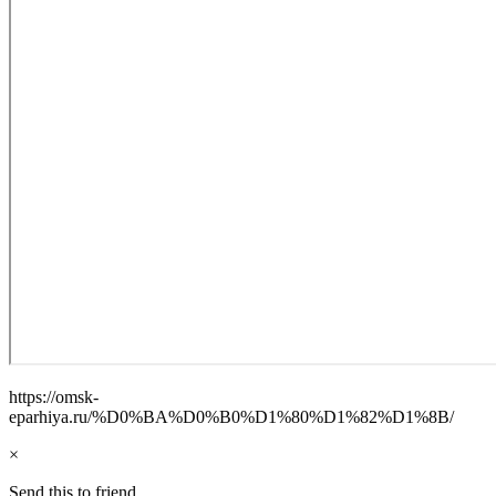
https://omsk-
eparhiya.ru/%D0%BA%D0%B0%D1%80%D1%82%D1%8B/
×
Send this to friend