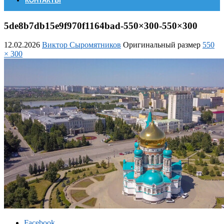
КОНТАКТЫ
5de8b7db15e9f970f1164bad-550×300-550×300
12.02.2026
Виктор Сыромятников
Оригинальный размер
550
× 300
Facebook