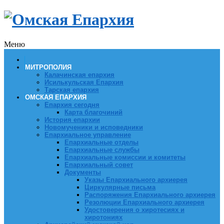
Меню
МИТРОПОЛИЯ
Калачинская епархия
Исилькульская Епархия
Тарская епархия
ОМСКАЯ ЕПАРХИЯ
Епархия сегодня
Карта благочиний
История епархии
Новомученики и исповедники
Епархиальное управление
Епархиальные отделы
Епархиальные службы
Епархиальные комиссии и комитеты
Епархиальный совет
Документы
Указы Епархиального архиерея
Циркулярные письма
Распоряжения Епархиального архиерея
Резолюции Епархиального архиерея
Удостоверения о хиротесиях и
хиротониях