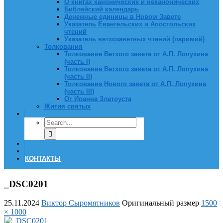
О книгах канонических и неканонических
Библейский календарь
Денежные единицы в Новом Завете
Указатель Евангельских и Апостольских
чтений
Указатель ветхозаветных чтений (паримий)
Толкования
Толкование Ветхого завета от А.П. Лопухина
(часть I)
Толкование Ветхого завета от А.П. Лопухина
(часть II)
Толкование Нового завета от А.П. Лопухина
(часть III)
От Иоанна Златоуста
Жития святых
КОНТАКТЫ
_DSC0201
25.11.2024
Виктор Сыромятников
Оригинальный размер
1500
× 1000