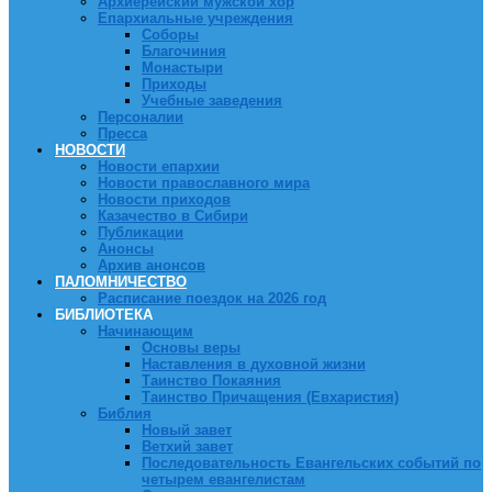
Архиерейский мужской хор
Епархиальные учреждения
Соборы
Благочиния
Монастыри
Приходы
Учебные заведения
Персоналии
Пресса
НОВОСТИ
Новости епархии
Новости православного мира
Новости приходов
Казачество в Сибири
Публикации
Анонсы
Архив анонсов
ПАЛОМНИЧЕСТВО
Расписание поездок на 2026 год
БИБЛИОТЕКА
Начинающим
Основы веры
Наставления в духовной жизни
Таинство Покаяния
Таинство Причащения (Евхаристия)
Библия
Новый завет
Ветхий завет
Последовательность Евангельских событий по
четырем евангелистам