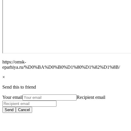
https://omsk-
eparhiya.ru/%D0%BA%D0%B0%D1%80%D1%82%D1%8B/
×
Send this to friend
Your email
Recipient email
Send
Cancel