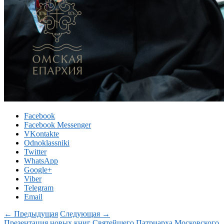
Facebook
Facebook Messenger
VKontakte
Odnoklassniki
Twitter
WhatsApp
Google+
Viber
Telegram
Email
← Предыдущая
Следующая →
Презентация новых книг Святейшего Патриарха Московского