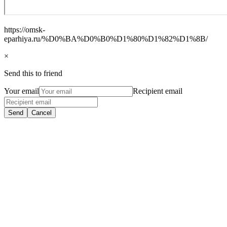
https://omsk-
eparhiya.ru/%D0%BA%D0%B0%D1%80%D1%82%D1%8B/
×
Send this to friend
Your email
Recipient email
Send
Cancel