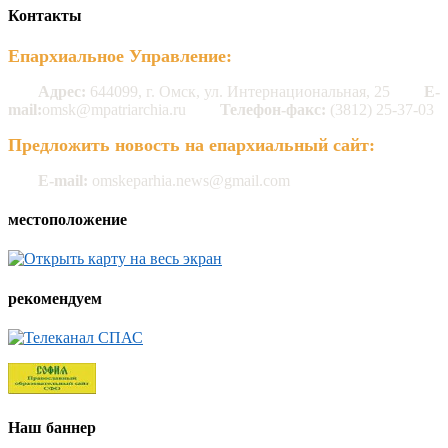
Контакты
Епархиальное Управление:
Адрес:
644099, г. Омск, ул. Интернациональная, 25
E-
mail:
omsk@mpatriarchia.ru
Телефон-факс:
(3812) 25-37-03
Предложить новость на епархиальный сайт:
E-mail:
omskeparhia.news@gmail.com
местоположение
рекомендуем
Наш баннер