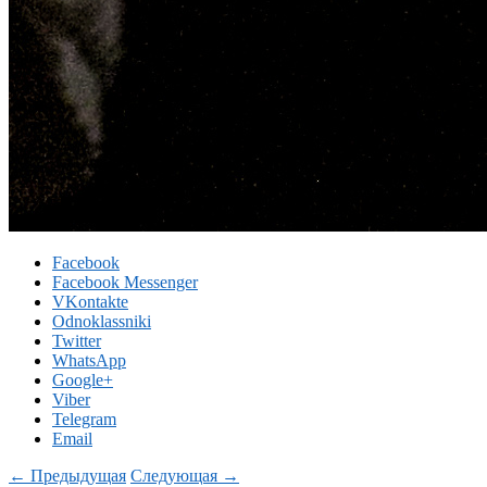
Facebook
Facebook Messenger
VKontakte
Odnoklassniki
Twitter
WhatsApp
Google+
Viber
Telegram
Email
← Предыдущая
Следующая →