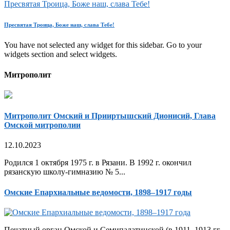
Пресвятая Троица, Боже наш, слава Тебе!
Пресвятая Троица, Боже наш, слава Тебе!
You have not selected any widget for this sidebar. Go to your
widgets section and select widgets.
Митрополит
Митрополит Омский и Прииртышский Дионисий, Глава
Омской митрополии
12.10.2023
Родился 1 октября 1975 г. в Рязани. В 1992 г. окончил
рязанскую школу-гимназию № 5...
Омские Епархиальные ведомости, 1898–1917 годы
Печатный орган Омской и Семипалатинской (в 1911–1913 гг.