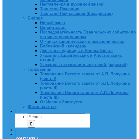
Наставления в духовной жизни
Таинство Покаяния
Таинство Причащения (Евхаристия)
Библия
Новый завет
Ветхий завет
Последовательность Евангельских событий по
четырем евангелистам
О книгах канонических и неканонических
Библейский календарь
Денежные единицы в Новом Завете
Указатель Евангельских и Апостольских
чтений
Указатель ветхозаветных чтений (паримий)
Толкования
Толкование Ветхого завета от А.П. Лопухина
(часть I)
Толкование Ветхого завета от А.П. Лопухина
(часть II)
Толкование Нового завета от А.П. Лопухина
(часть III)
От Иоанна Златоуста
Жития святых