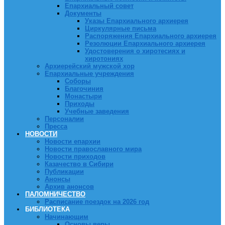
Епархиальный совет
Документы
Указы Епархиального архиерея
Циркулярные письма
Распоряжения Епархиального архиерея
Резолюции Епархиального архиерея
Удостоверения о хиротесиях и
хиротониях
Архиерейский мужской хор
Епархиальные учреждения
Соборы
Благочиния
Монастыри
Приходы
Учебные заведения
Персоналии
Пресса
НОВОСТИ
Новости епархии
Новости православного мира
Новости приходов
Казачество в Сибири
Публикации
Анонсы
Архив анонсов
ПАЛОМНИЧЕСТВО
Расписание поездок на 2026 год
БИБЛИОТЕКА
Начинающим
Основы веры