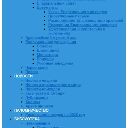
Епархиальный совет
Документы
Указы Епархиального архиерея
Циркулярные письма
Распоряжения Епархиального архиерея
Резолюции Епархиального архиерея
Удостоверения о хиротесиях и
хиротониях
Архиерейский мужской хор
Епархиальные учреждения
Соборы
Благочиния
Монастыри
Приходы
Учебные заведения
Персоналии
Пресса
НОВОСТИ
Новости епархии
Новости православного мира
Новости приходов
Казачество в Сибири
Публикации
Анонсы
Архив анонсов
ПАЛОМНИЧЕСТВО
Расписание поездок на 2026 год
БИБЛИОТЕКА
Начинающим
Основы веры