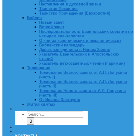
Наставления в духовной жизни
Таинство Покаяния
Таинство Причащения (Евхаристия)
Библия
Новый завет
Ветхий завет
Последовательность Евангельских событий по
четырем евангелистам
О книгах канонических и неканонических
Библейский календарь
Денежные единицы в Новом Завете
Указатель Евангельских и Апостольских
чтений
Указатель ветхозаветных чтений (паримий)
Толкования
Толкование Ветхого завета от А.П. Лопухина
(часть I)
Толкование Ветхого завета от А.П. Лопухина
(часть II)
Толкование Нового завета от А.П. Лопухина
(часть III)
От Иоанна Златоуста
Жития святых