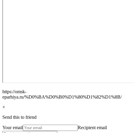
https://omsk-
eparhiya.ru/%D0%BA%D0%B0%D1%80%D1%82%D1%8B/
×
Send this to friend
Your email
Recipient email