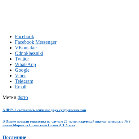
Facebook
Facebook Messenger
VKontakte
Odnoklassniki
Twitter
WhatsApp
Google+
Viber
Telegram
Email
Метки:
фото
В ЛИУ-2 состоялось венчание двух супружеских пар
В Омске прошли торжества по случаю 20-летия кадетской школы-интерната № 9
имени Маршала Советского Союза Д.Т. Язова
Последние