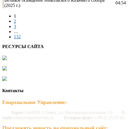
Великое освящение Никольского Казачьего собора
04:54
(2025 г.)
1
2
3
…
132
РЕСУРСЫ САЙТА
Контакты
Епархиальное Управление:
Адрес:
644099, г. Омск, ул. Интернациональная, 25
E-
mail:
omsk@mpatriarchia.ru
Телефон-факс:
(3812) 25-37-03
Предложить новость на епархиальный сайт: