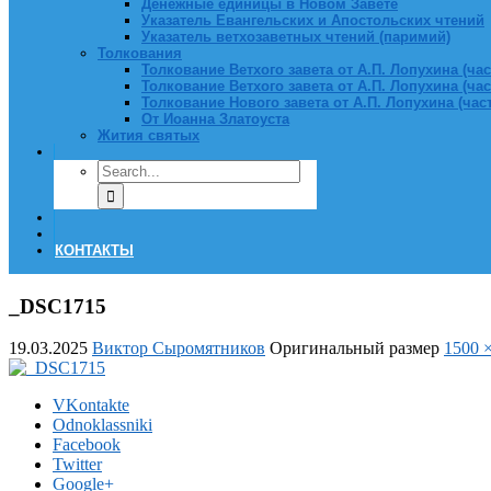
Денежные единицы в Новом Завете
Указатель Евангельских и Апостольских чтений
Указатель ветхозаветных чтений (паримий)
Толкования
Толкование Ветхого завета от А.П. Лопухина (част
Толкование Ветхого завета от А.П. Лопухина (част
Толкование Нового завета от А.П. Лопухина (часть
От Иоанна Златоуста
Жития святых
КОНТАКТЫ
_DSC1715
19.03.2025
Виктор Сыромятников
Оригинальный размер
1500 
VKontakte
Odnoklassniki
Facebook
Twitter
Google+