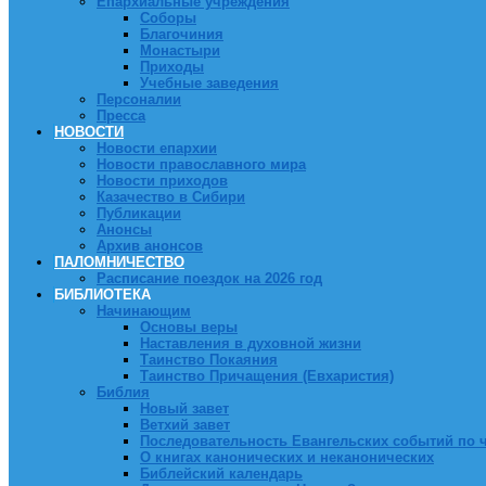
Епархиальные учреждения
Соборы
Благочиния
Монастыри
Приходы
Учебные заведения
Персоналии
Пресса
НОВОСТИ
Новости епархии
Новости православного мира
Новости приходов
Казачество в Сибири
Публикации
Анонсы
Архив анонсов
ПАЛОМНИЧЕСТВО
Расписание поездок на 2026 год
БИБЛИОТЕКА
Начинающим
Основы веры
Наставления в духовной жизни
Таинство Покаяния
Таинство Причащения (Евхаристия)
Библия
Новый завет
Ветхий завет
Последовательность Евангельских событий по 
О книгах канонических и неканонических
Библейский календарь