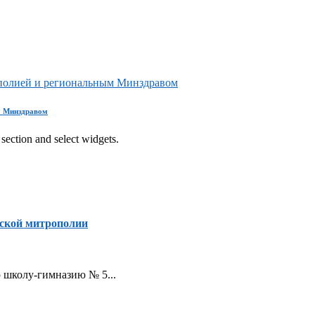
ополией и региональным Минздравом
м Минздравом
section and select widgets.
ской митрополии
ую школу-гимназию № 5...