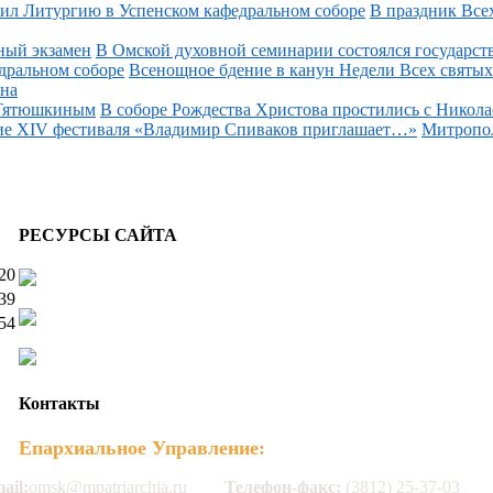
В праздник Все
В Омской духовной семинарии состоялся государств
Всенощное бдение в канун Недели Всех святых 
на
В соборе Рождества Христова простились с Никол
Митропол
РЕСУРСЫ САЙТА
20
39
54
Контакты
Епархиальное Управление:
ail:
omsk@mpatriarchia.ru
Телефон-факс:
(3812) 25-37-03