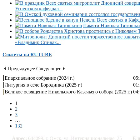
Успенском кафедрал...
Памяти Николая Тятюшки
«Владимир Спивак...
Сюжеты на RUTUBE
⏴ Предыдущее
Следующее ⏵
Епархиальное собрание (2024 г.)
05:
Литургия в селе Бородинка (2025 г.)
01:
Великое освящение Никольского Казачьего собора (2025 г.)
04:
1
2
3
…
132
Адрес:
644099, г. Омск, ул. Интернациональная, 25
E-m