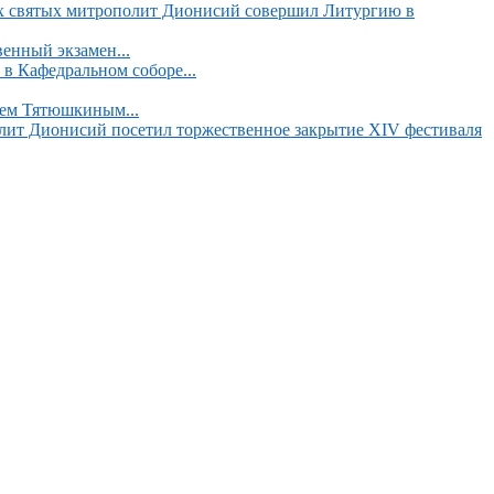
х святых митрополит Дионисий совершил Литургию в
енный экзамен...
в Кафедральном соборе...
аем Тятюшкиным...
ит Дионисий посетил торжественное закрытие XIV фестиваля