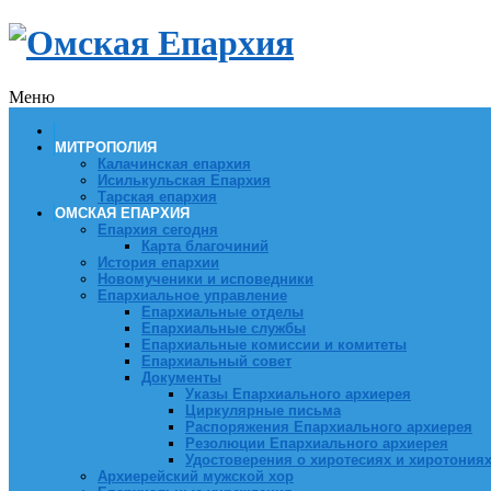
Меню
МИТРОПОЛИЯ
Калачинская епархия
Исилькульская Епархия
Тарская епархия
ОМСКАЯ ЕПАРХИЯ
Епархия сегодня
Карта благочиний
История епархии
Новомученики и исповедники
Епархиальное управление
Епархиальные отделы
Епархиальные службы
Епархиальные комиссии и комитеты
Епархиальный совет
Документы
Указы Епархиального архиерея
Циркулярные письма
Распоряжения Епархиального архиерея
Резолюции Епархиального архиерея
Удостоверения о хиротесиях и хиротония
Архиерейский мужской хор