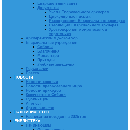
Епархиальный совет
Документы
Указы Епархиального архиерея
Циркулярные письма
Распоряжения Епархиального архиерея
Резолюции Епархиального архиерея
Удостоверения о хиротесиях и
хиротониях
Архиерейский мужской хор
Епархиальные учреждения
Соборы
Благочиния
Монастыри
Приходы
Учебные заведения
Персоналии
Пресса
НОВОСТИ
Новости епархии
Новости православного мира
Новости приходов
Казачество в Сибири
Публикации
Анонсы
Архив анонсов
ПАЛОМНИЧЕСТВО
Расписание поездок на 2026 год
БИБЛИОТЕКА
Начинающим
Основы веры