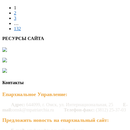
1
2
3
…
132
РЕСУРСЫ САЙТА
Контакты
Епархиальное Управление:
Адрес:
644099, г. Омск, ул. Интернациональная, 25
E-
mail:
omsk@mpatriarchia.ru
Телефон-факс:
(3812) 25-37-03
Предложить новость на епархиальный сайт: