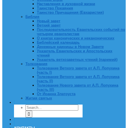
Наставления в духовной жизни
Таинство Покаяния
Таинство Причащения (Евхаристия)
Библия
Новый завет
Ветхий завет
Последовательность Евангельских событий по
четырем евангелистам
О книгах канонических и неканонических
Библейский календарь
Денежные единицы в Новом Завете
Указатель Евангельских и Апостольских
чтений
Указатель ветхозаветных чтений (паримий)
Толкования
Толкование Ветхого завета от А.П. Лопухина
(часть I)
Толкование Ветхого завета от А.П. Лопухина
(часть II)
Толкование Нового завета от А.П. Лопухина
(часть III)
От Иоанна Златоуста
Жития святых