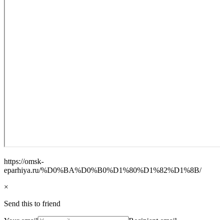
https://omsk-
eparhiya.ru/%D0%BA%D0%B0%D1%80%D1%82%D1%8B/
×
Send this to friend