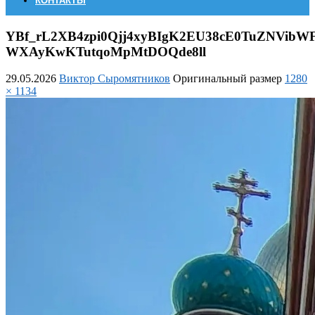
КОНТАКТЫ
YBf_rL2XB4zpi0Qjj4xyBIgK2EU38cE0TuZNVib
WXAyKwKTutqoMpMtDOQde8ll
29.05.2026
Виктор Сыромятников
Оригинальный размер
1280
× 1134