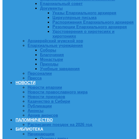
Епархиальный совет
Документы
Указы Епархиального архиерея
Циркулярные письма
Распоряжения Епархиального архиерея
Резолюции Епархиального архиерея
Удостоверения о хиротесиях и
хиротониях
Архиерейский мужской хор
Епархиальные учреждения
Соборы
Благочиния
Монастыри
Приходы
Учебные заведения
Персоналии
Пресса
НОВОСТИ
Новости епархии
Новости православного мира
Новости приходов
Казачество в Сибири
Публикации
Анонсы
Архив анонсов
ПАЛОМНИЧЕСТВО
Расписание поездок на 2026 год
БИБЛИОТЕКА
Начинающим
Основы веры