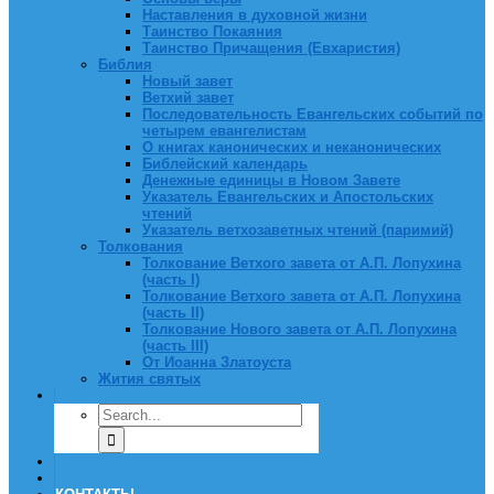
Наставления в духовной жизни
Таинство Покаяния
Таинство Причащения (Евхаристия)
Библия
Новый завет
Ветхий завет
Последовательность Евангельских событий по
четырем евангелистам
О книгах канонических и неканонических
Библейский календарь
Денежные единицы в Новом Завете
Указатель Евангельских и Апостольских
чтений
Указатель ветхозаветных чтений (паримий)
Толкования
Толкование Ветхого завета от А.П. Лопухина
(часть I)
Толкование Ветхого завета от А.П. Лопухина
(часть II)
Толкование Нового завета от А.П. Лопухина
(часть III)
От Иоанна Златоуста
Жития святых