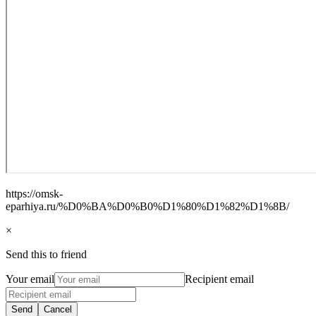
https://omsk-
eparhiya.ru/%D0%BA%D0%B0%D1%80%D1%82%D1%8B/
×
Send this to friend
Your email
Recipient email
Send
Cancel