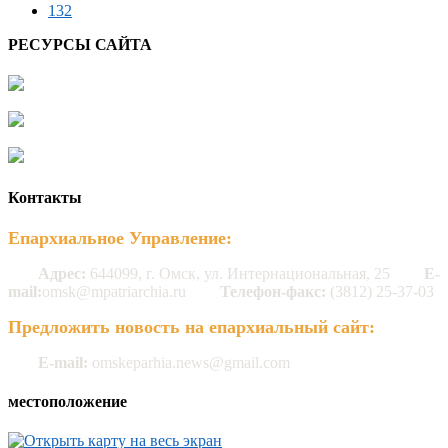
132
РЕСУРСЫ САЙТА
Контакты
Епархиальное Управление:
Адрес:
644099, г. Омск, ул. Интернациональная, 25
E-
mail:
omsk@mpatriarchia.ru
Телефон-факс:
(3812) 25-37-03
Предложить новость на епархиальный сайт:
E-mail:
omskeparhia.news@gmail.com
местоположение