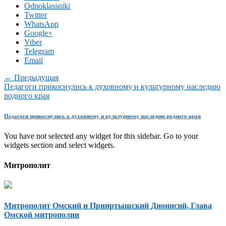
Odnoklassniki
Twitter
WhatsApp
Google+
Viber
Telegram
Email
← Предыдущая
Педагоги прикоснулись к духовному и культурному наследию
родного края
Педагоги прикоснулись к духовному и культурному наследию родного края
You have not selected any widget for this sidebar. Go to your
widgets section and select widgets.
Митрополит
Митрополит Омский и Прииртышский Дионисий, Глава
Омской митрополии