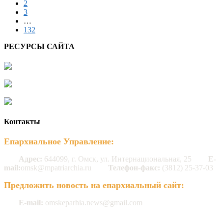
2
3
…
132
РЕСУРСЫ САЙТА
Контакты
Епархиальное Управление:
Адрес:
644099, г. Омск, ул. Интернациональная, 25
E-
mail:
omsk@mpatriarchia.ru
Телефон-факс:
(3812) 25-37-03
Предложить новость на епархиальный сайт:
E-mail:
omskeparhia.news@gmail.com