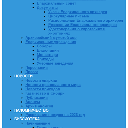
Епархиальный совет
Документы
Указы Епархиального архиерея
Циркулярные письма
Распоряжения Епархиального архиерея
Резолюции Епархиального архиерея
Удостоверения о хиротесиях и
хиротониях
Архиерейский мужской хор
Епархиальные учреждения
Соборы
Благочиния
Монастыри
Приходы
Учебные заведения
Персоналии
Пресса
НОВОСТИ
Новости епархии
Новости православного мира
Новости приходов
Казачество в Сибири
Публикации
Анонсы
Архив анонсов
ПАЛОМНИЧЕСТВО
Расписание поездок на 2026 год
БИБЛИОТЕКА
Начинающим
Основы веры