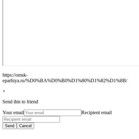
https://omsk-
eparhiya.ru/%D0%BA%D0%B0%D1%80%D1%82%D1%8B/
×
Send this to friend
Your email
Recipient email
Send
Cancel