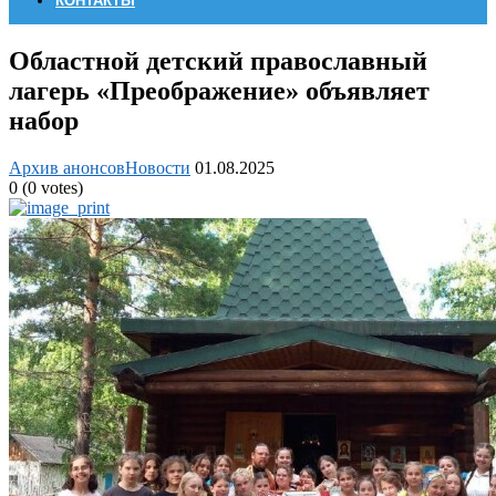
КОНТАКТЫ
Областной детский православный
лагерь «Преображение» объявляет
набор
Архив анонсов
Новости
01.08.2025
0
(
0
votes)