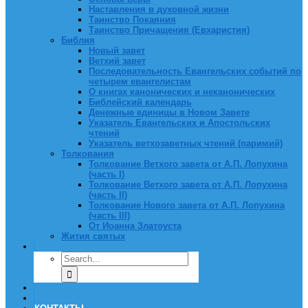
Наставления в духовной жизни
Таинство Покаяния
Таинство Причащения (Евхаристия)
Библия
Новый завет
Ветхий завет
Последовательность Евангельских событий по
четырем евангелистам
О книгах канонических и неканонических
Библейский календарь
Денежные единицы в Новом Завете
Указатель Евангельских и Апостольских
чтений
Указатель ветхозаветных чтений (паримий)
Толкования
Толкование Ветхого завета от А.П. Лопухина
(часть I)
Толкование Ветхого завета от А.П. Лопухина
(часть II)
Толкование Нового завета от А.П. Лопухина
(часть III)
От Иоанна Златоуста
Жития святых