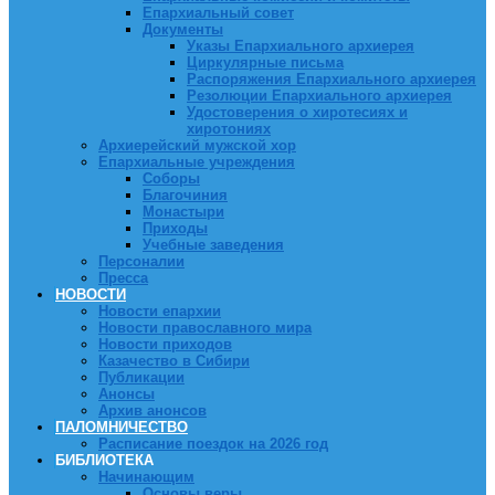
Епархиальный совет
Документы
Указы Епархиального архиерея
Циркулярные письма
Распоряжения Епархиального архиерея
Резолюции Епархиального архиерея
Удостоверения о хиротесиях и
хиротониях
Архиерейский мужской хор
Епархиальные учреждения
Соборы
Благочиния
Монастыри
Приходы
Учебные заведения
Персоналии
Пресса
НОВОСТИ
Новости епархии
Новости православного мира
Новости приходов
Казачество в Сибири
Публикации
Анонсы
Архив анонсов
ПАЛОМНИЧЕСТВО
Расписание поездок на 2026 год
БИБЛИОТЕКА
Начинающим
Основы веры