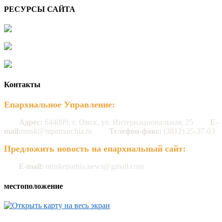
РЕСУРСЫ САЙТА
Контакты
Епархиальное Управление:
Адрес:
644099, г. Омск, ул. Интернациональная, 25
E-
mail:
omsk@mpatriarchia.ru
Телефон-факс:
(3812) 25-37-03
Предложить новость на епархиальный сайт:
E-mail:
omskeparhia.news@gmail.com
местоположение