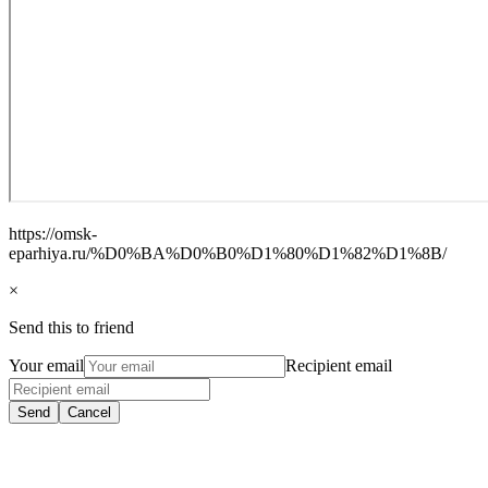
https://omsk-
eparhiya.ru/%D0%BA%D0%B0%D1%80%D1%82%D1%8B/
×
Send this to friend
Your email
Recipient email
Send
Cancel