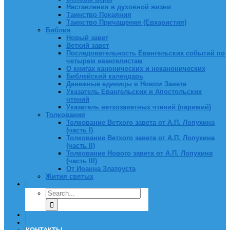
Наставления в духовной жизни
Таинство Покаяния
Таинство Причащения (Евхаристия)
Библия
Новый завет
Ветхий завет
Последовательность Евангельских событий по
четырем евангелистам
О книгах канонических и неканонических
Библейский календарь
Денежные единицы в Новом Завете
Указатель Евангельских и Апостольских
чтений
Указатель ветхозаветных чтений (паримий)
Толкования
Толкование Ветхого завета от А.П. Лопухина
(часть I)
Толкование Ветхого завета от А.П. Лопухина
(часть II)
Толкование Нового завета от А.П. Лопухина
(часть III)
От Иоанна Златоуста
Жития святых