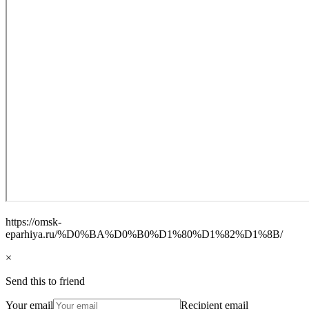
https://omsk-
eparhiya.ru/%D0%BA%D0%B0%D1%80%D1%82%D1%8B/
×
Send this to friend
Your email
Recipient email