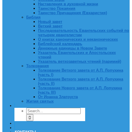
Наставления в духовной жизни
Таинство Покаяния
Таинство Причащения (Евхаристия)
Библия
Новый завет
Ветхий завет
Последовательность Евангельских событий по
четырем евангелистам
О книгах канонических и неканонических
Библейский календарь
Денежные единицы в Новом Завете
Указатель Евангельских и Апостольских
чтений
Указатель ветхозаветных чтений (паримий)
Толкования
Толкование Ветхого завета от А.П. Лопухина
(часть I)
Толкование Ветхого завета от А.П. Лопухина
(часть II)
Толкование Нового завета от А.П. Лопухина
(часть III)
От Иоанна Златоуста
Жития святых