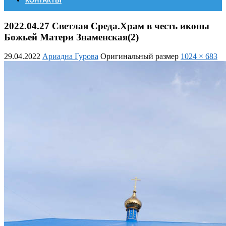
КОНТАКТЫ
2022.04.27 Светлая Среда.Храм в честь иконы
Божьей Матери Знаменская(2)
29.04.2022
Ариадна Гурова
Оригинальный размер
1024 × 683