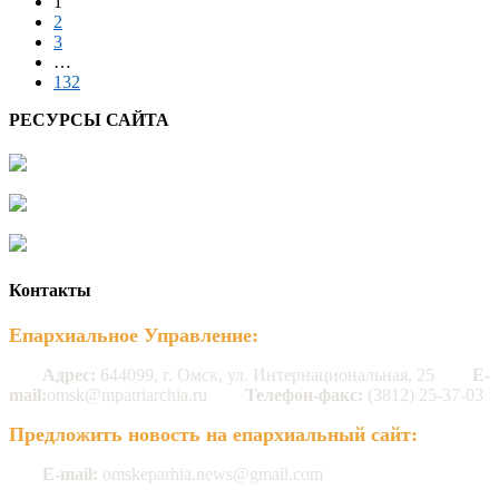
1
2
3
…
132
РЕСУРСЫ САЙТА
Контакты
Епархиальное Управление:
Адрес:
644099, г. Омск, ул. Интернациональная, 25
E-
mail:
omsk@mpatriarchia.ru
Телефон-факс:
(3812) 25-37-03
Предложить новость на епархиальный сайт:
E-mail:
omskeparhia.news@gmail.com