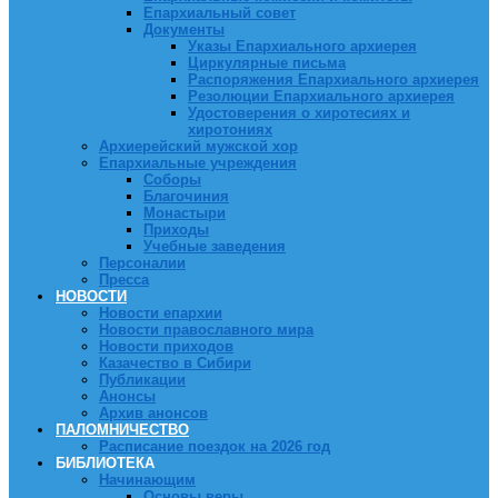
Епархиальный совет
Документы
Указы Епархиального архиерея
Циркулярные письма
Распоряжения Епархиального архиерея
Резолюции Епархиального архиерея
Удостоверения о хиротесиях и
хиротониях
Архиерейский мужской хор
Епархиальные учреждения
Соборы
Благочиния
Монастыри
Приходы
Учебные заведения
Персоналии
Пресса
НОВОСТИ
Новости епархии
Новости православного мира
Новости приходов
Казачество в Сибири
Публикации
Анонсы
Архив анонсов
ПАЛОМНИЧЕСТВО
Расписание поездок на 2026 год
БИБЛИОТЕКА
Начинающим
Основы веры