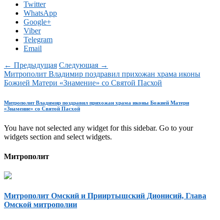
Twitter
WhatsApp
Google+
Viber
Telegram
Email
← Предыдущая
Следующая →
Митрополит Владимир поздравил прихожан храма иконы
Божией Матери «Знамение» со Святой Пасхой
Митрополит Владимир поздравил прихожан храма иконы Божией Матери
«Знамение» со Святой Пасхой
You have not selected any widget for this sidebar. Go to your
widgets section and select widgets.
Митрополит
Митрополит Омский и Прииртышский Дионисий, Глава
Омской митрополии