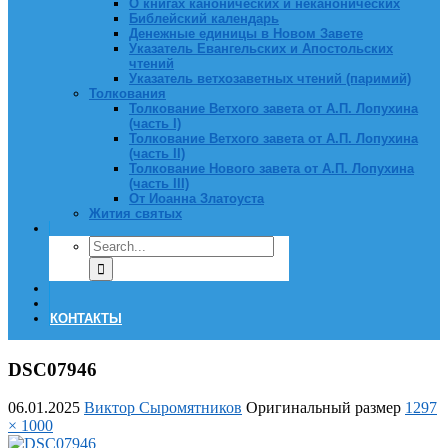
О книгах канонических и неканонических
Библейский календарь
Денежные единицы в Новом Завете
Указатель Евангельских и Апостольских
чтений
Указатель ветхозаветных чтений (паримий)
Толкования
Толкование Ветхого завета от А.П. Лопухина
(часть I)
Толкование Ветхого завета от А.П. Лопухина
(часть II)
Толкование Нового завета от А.П. Лопухина
(часть III)
От Иоанна Златоуста
Жития святых
КОНТАКТЫ
DSC07946
06.01.2025
Виктор Сыромятников
Оригинальный размер
1297
× 1000