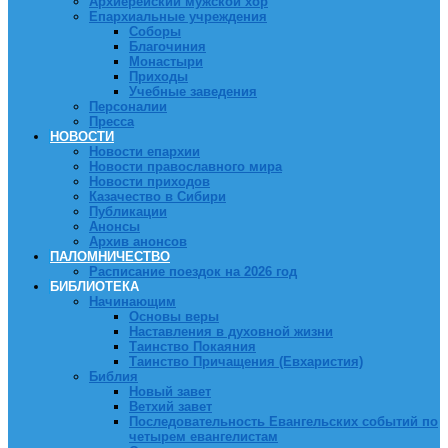
Архиерейский мужской хор
Епархиальные учреждения
Соборы
Благочиния
Монастыри
Приходы
Учебные заведения
Персоналии
Пресса
НОВОСТИ
Новости епархии
Новости православного мира
Новости приходов
Казачество в Сибири
Публикации
Анонсы
Архив анонсов
ПАЛОМНИЧЕСТВО
Расписание поездок на 2026 год
БИБЛИОТЕКА
Начинающим
Основы веры
Наставления в духовной жизни
Таинство Покаяния
Таинство Причащения (Евхаристия)
Библия
Новый завет
Ветхий завет
Последовательность Евангельских событий по
четырем евангелистам