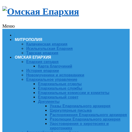
Меню
МИТРОПОЛИЯ
Калачинская епархия
Исилькульская Епархия
Тарская епархия
ОМСКАЯ ЕПАРХИЯ
Епархия сегодня
Карта благочиний
История епархии
Новомученики и исповедники
Епархиальное управление
Епархиальные отделы
Епархиальные службы
Епархиальные комиссии и комитеты
Епархиальный совет
Документы
Указы Епархиального архиерея
Циркулярные письма
Распоряжения Епархиального архиерея
Резолюции Епархиального архиерея
Удостоверения о хиротесиях и
хиротониях